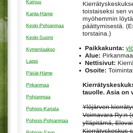
Kainuu
Kierrätyskeskuksen
toistaiseksi sen 
Kanta-Häme
myöhemmin löytää
päättymisestä. (Es
Keski-Pohjanmaa
torstaina.)
Keski-Suomi
Paikkakunta:
yl
Kymenlaakso
Alue:
Pirkanmaa
Lappi
Nettisivut:
Kierrä
Osoite:
Toimintat
Päijät-Häme
Kierrätyskeskuks
Pirkanmaa
tauolle. Asia on 
Pohjanmaa
Ylöjärven kierrät
Pohjois-Karjala
Voimavara Ry:n (e
Pohjois-Pohjanmaa
ylläpitämä, Elovai
Kierrätyskeskus s
Pohjois-Savo