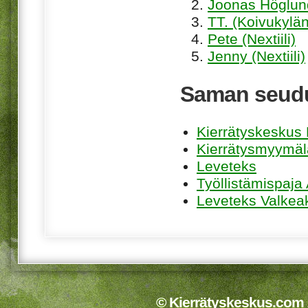
Joonas Höglund
TT. (Koivukylän
Pete (Nextiili)
Jenny (Nextiili)
Saman seudu
Kierrätyskeskus K
Kierrätysmyymäl
Leveteks
Työllistämispaja
Leveteks Valkea
© Kierrätyskeskus.com 2