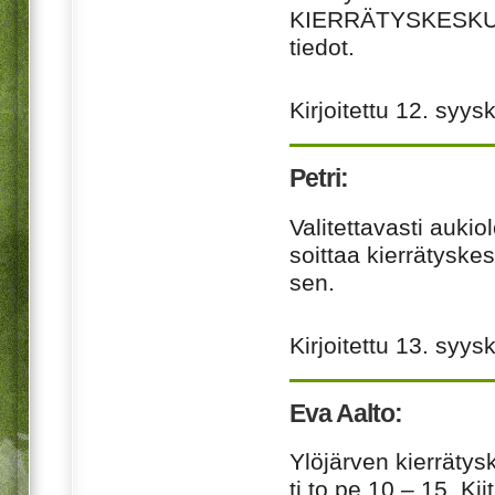
KIERRÄTYSKESK
tiedot.
Kirjoitettu
12. syys
Petri:
Valitettavasti aukio
soittaa kierrätyske
sen.
Kirjoitettu
13. syys
Eva Aalto:
Ylöjärven kierrätys
ti,to,pe 10 – 15. 