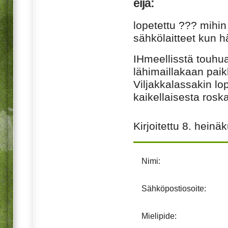
eija:
lopetettu ??? mihin
sähkölaitteet kun 
IHmeellisstä touhua 
lähimaillakaan paik
Viljakkalassakin lop
kaikellaisesta roska
Kirjoitettu
8. heinä
Nimi:
Sähköpostiosoite:
Mielipide: