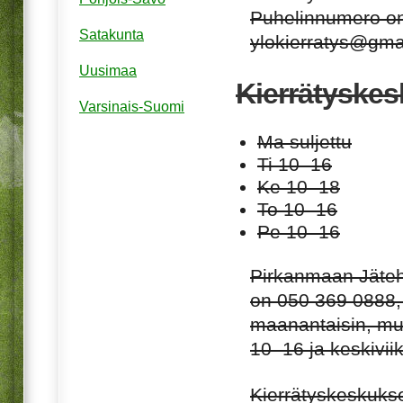
Puhelinnumero on
Satakunta
ylokierratys@gma
Uusimaa
Kierrätyskes
Varsinais-Suomi
Ma suljettu
Ti 10–16
Ke 10–18
To 10–16
Pe 10–16
Pirkanmaan Jäteh
on 050 369 0888, 
maanantaisin, muut
10–16 ja keskivii
Kierrätyskeskuks