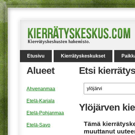
Etusivu
Kierrätyskeskukset
Paikk
Alueet
Etsi kierrät
Ahvenanmaa
Etelä-Karjala
Ylöjärven ki
Etelä-Pohjanmaa
Tämä kierrätyske
Etelä-Savo
muuttanut uuteen