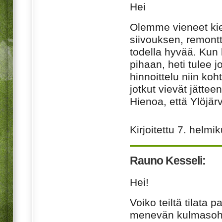
Hei
Olemme vieneet kie
siivouksen, remontti
todella hyvää. Kun
pihaan, heti tulee j
hinnoittelu niin koh
jotkut vievät jättee
Hienoa, että Ylöjärv
Kirjoitettu
7. helmi
Rauno Kesseli:
Hei!
Voiko teiltä tilata
menevän kulmasohv