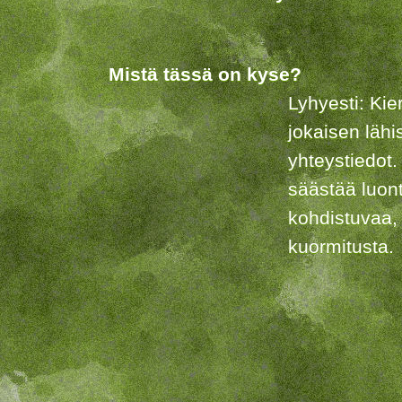
Mistä tässä on kyse?
Lyhyesti: Kie
jokaisen lähi
yhteystiedot.
säästää luon
kohdistuvaa,
kuormitusta.