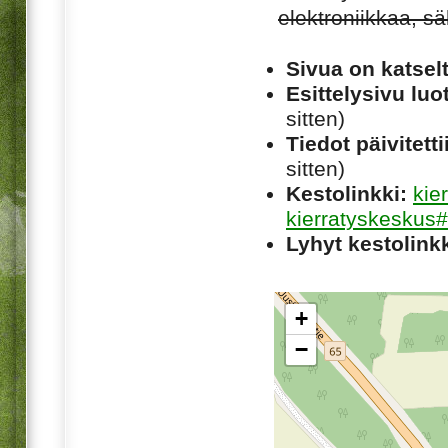
elektroniikkaa, sä
Sivua on katsel
Esittelysivu luot
sitten)
Tiedot päivitetti
sitten)
Kestolinkki:
kie
kierratyskeskus#
Lyhyt kestolinkk
+
−