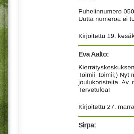
Puhelinnumero 050 
Uutta numeroa ei t
Kirjoitettu
19. kesä
Eva Aalto:
Kierrätyskeskuksen
Toimii, toimii;) Ny
joulukoristeita. Av. 
Tervetuloa!
Kirjoitettu
27. marr
Sirpa: