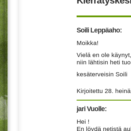
Kierrätyskes
Soili Leppäaho:
Moikka!
Vielä en ole käynyt,
niin lähtisin heti t
kesäterveisin Soili
Kirjoitettu
28. hein
jari Vuolle:
Hei !
En löydä netistä auk