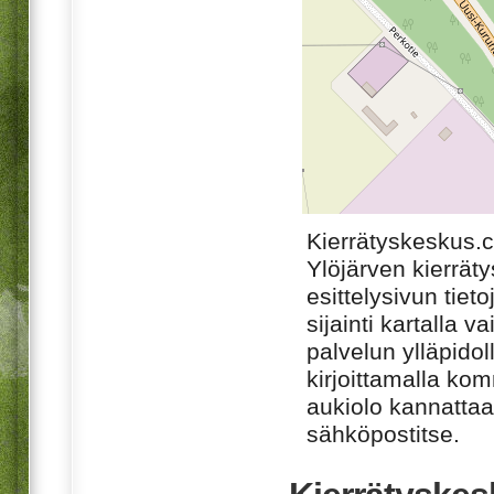
Kierrätyskeskus.
Ylöjärven kierrät
esittelysivun tiet
sijainti kartalla v
palvelun ylläpido
kirjoittamalla ko
aukiolo kannattaa 
sähköpostitse.