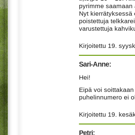
pyrimme saamaan au
Nyt kierrätyksessä 
poistettuja telkkare
varustettuja kahvik
Kirjoitettu
19. syys
Sari-Anne:
Hei!
Eipä voi soittakaa
puhelinnumero ei ol
Kirjoitettu
19. kesä
Petri: