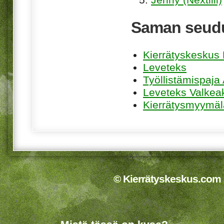
Saman seudu
Kierrätyskeskus K
Leveteks
Työllistämispaja
Leveteks Valkea
Kierrätysmyymäl
© Kierrätyskeskus.com 2