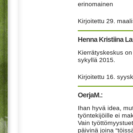
erinomainen
Kirjoitettu
29. maal
Henna Kristiina L
Kierrätyskeskus on
sykyllä 2015.
Kirjoitettu
16. syys
OerjaM.:
Ihan hyvä idea, mutt
työntekijöille ei m
Vain työttömyystuet
päivinä joina “töiss