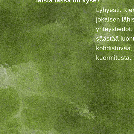
Mistä tässä on kyse?
Lyhyesti: Kie
jokaisen lähi
yhteystiedot.
säästää luon
kohdistuvaa,
kuormitusta.