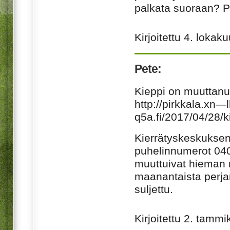
palkata suoraan? P
Kirjoitettu
4. lokak
Pete:
Kieppi on muuttanu
http://pirkkala.xn—l
q5a.fi/2017/04/28/k
Kierrätyskeskuksen 
puhelinnumerot 040
muuttuivat hieman m
maanantaista perjan
suljettu.
Kirjoitettu
2. tammi