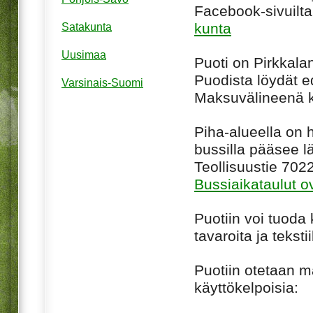
Facebook-sivuilt
kunta
Satakunta
Uusimaa
Puoti on Pirkkala
Puodista löydät ed
Varsinais-Suomi
Maksuvälineenä kä
Piha-alueella on 
bussilla pääsee l
Teollisuustie 702
Bussiaikataulut ov
Puotiin voi tuoda 
tavaroita ja tekstii
Puotiin otetaan m
käyttökelpoisia: