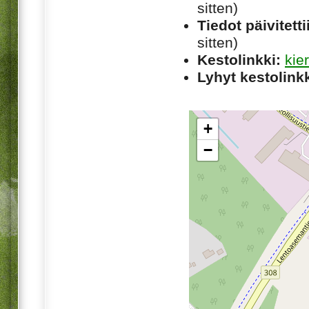
sitten)
Tiedot päivitetti
sitten)
Kestolinkki:
kie
Lyhyt kestolinkk
+
−