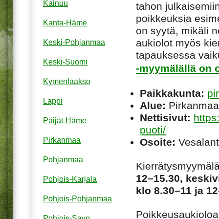
Kainuu
tahon julkaisemiin
poikkeuksia esim
Kanta-Häme
on syytä, mikäli ne
aukiolot myös kie
Keski-Pohjanmaa
tapauksessa vaiku
Keski-Suomi
-myymälällä on o
Kymenlaakso
Paikkakunta:
pi
Lappi
Alue:
Pirkanmaa
Nettisivut:
https
Päijät-Häme
puoti/
Pirkanmaa
Osoite:
Vesalant
Pohjanmaa
Kierrätysmyymälä
12–15.30, keskiv
Pohjois-Karjala
klo 8.30–11 ja 1
Pohjois-Pohjanmaa
Poikkeusaukioloaja
Pohjois-Savo