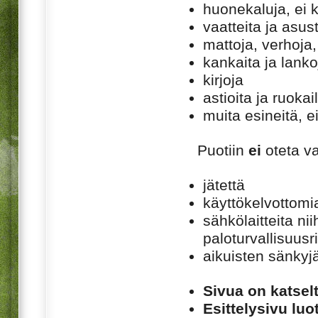
huonekaluja, ei k
vaatteita ja asust
mattoja, verhoja, 
kankaita ja lanko
kirjoja
astioita ja ruokai
muita esineitä, e
Puotiin
ei
oteta v
jätettä
käyttökelvottomia
sähkölaitteita nii
paloturvallisuusr
aikuisten sänkyjä
Sivua on katsel
Esittelysivu luot