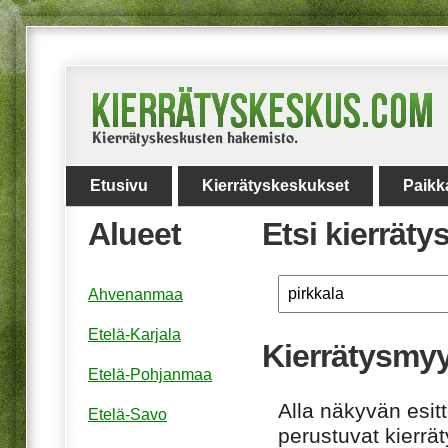
Etusivu
Kierrätyskeskukset
Paikk
Alueet
Etsi kierrät
Ahvenanmaa
Etelä-Karjala
Kierrätysmy
Etelä-Pohjanmaa
Alla näkyvän esitt
Etelä-Savo
perustuvat kierrä