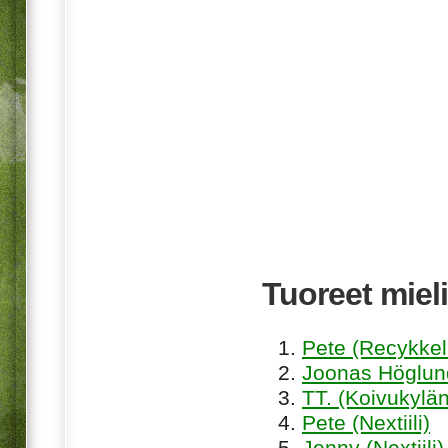
Tuoreet mieli
Pete (Recykkel
Joonas Höglund
TT. (Koivukylän
Pete (Nextiili)
Jenny (Nextiili)