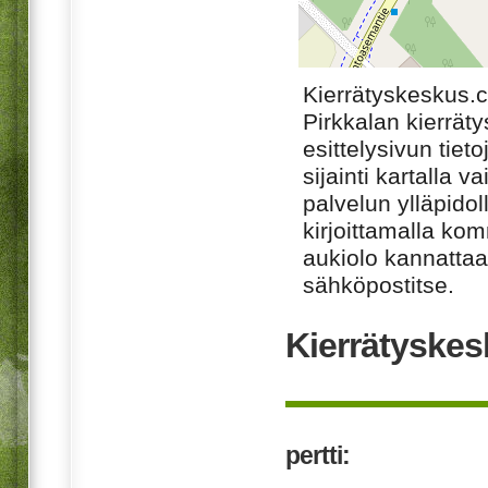
Kierrätyskeskus.
Pirkkalan kierrät
esittelysivun tiet
sijainti kartalla v
palvelun ylläpido
kirjoittamalla ko
aukiolo kannattaa 
sähköpostitse.
Kierrätyskes
pertti: