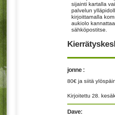
sijainti kartalla v
palvelun ylläpido
kirjoittamalla ko
aukiolo kannattaa 
sähköpostitse.
Kierrätyskes
jonne :
80€ ja siitä ylöspäi
Kirjoitettu
28. kesä
Dave: