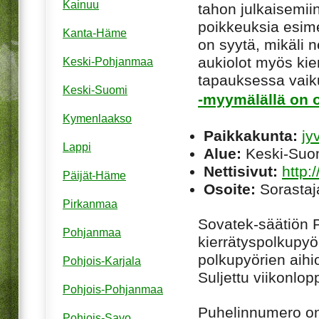
Kainuu
tahon julkaisemiin
poikkeuksia esim
Kanta-Häme
on syytä, mikäli ne
aukiolot myös kie
Keski-Pohjanmaa
tapauksessa vaiku
Keski-Suomi
-myymälällä on o
Kymenlaakso
Paikkakunta:
jy
Lappi
Alue:
Keski-Suo
Nettisivut:
http:
Päijät-Häme
Osoite:
Sorastaj
Pirkanmaa
Sovatek-säätiön 
Pohjanmaa
kierrätyspolkupyö
polkupyörien aihi
Pohjois-Karjala
Suljettu viikonlop
Pohjois-Pohjanmaa
Puhelinnumero o
Pohjois-Savo