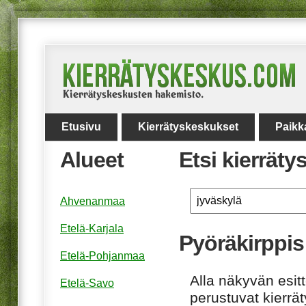
Etusivu
Kierrätyskeskukset
Paikk
Alueet
Etsi kierrät
Ahvenanmaa
Etelä-Karjala
Pyöräkirppis
Etelä-Pohjanmaa
Alla näkyvän esitt
Etelä-Savo
perustuvat kierrä