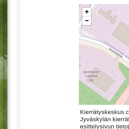
+
−
Kierrätyskeskus.
Jyväskylän kierr
esittelysivun tiet