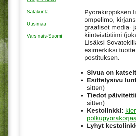
Pyöräkirppiksen l
Satakunta
ompelimo, kirjans
Uusimaa
graafiset media- j
kiinteistötiimi (j
Varsinais-Suomi
Lisäksi Sovatekill
esimerkiksi tuott
postituksen.
Sivua on katsel
Esittelysivu luot
sitten)
Tiedot päivitetti
sitten)
Kestolinkki:
kie
polkupyorakorja
Lyhyt kestolinkk