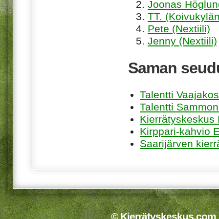
Joonas Höglund
TT. (Koivukylän
Pete (Nextiili)
Jenny (Nextiili)
Saman seudu
Talentti Vaajakos
Talentti Sammon
Kierrätyskeskus
Kirppari-kahvio
Saarijärven kier
© Kierrätyskeskus.com 2