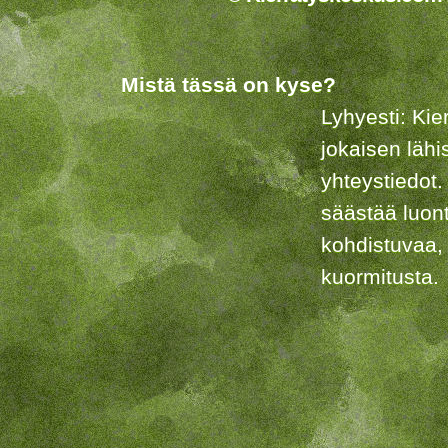
Mistä tässä on kyse?
Lyhyesti: Kie
jokaisen lähi
yhteystiedot.
säästää luon
kohdistuvaa,
kuormitusta.