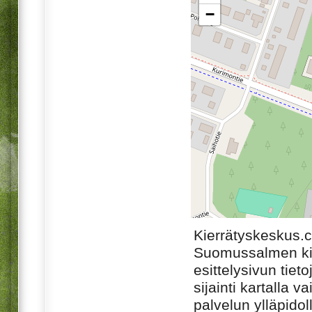
−
Kierrätyskeskus.
Suomussalmen kie
esittelysivun tiet
sijainti kartalla v
palvelun ylläpido