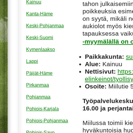
Kainuu
tahon julkaisemiin
poikkeuksia esim
Kanta-Häme
on syytä, mikäli ne
aukiolot myös kie
Keski-Pohjanmaa
tapauksessa vaiku
Keski-Suomi
-myymälällä on o
Kymenlaakso
Paikkakunta:
su
Lappi
Alue:
Kainuu
Nettisivut:
https
Päijät-Häme
elinkeinot/tyolli
Pirkanmaa
Osoite:
Miilutie
Pohjanmaa
Työpalvelukeskus
16.00 ja perjanta
Pohjois-Karjala
Pohjois-Pohjanmaa
Miilussa toimii k
hyväkuntoisia huon
Pohjois-Savo