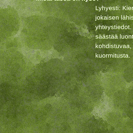
Lyhyesti: Kie
jokaisen lähi
yhteystiedot.
säästää luon
kohdistuvaa,
kuormitusta.