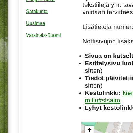
tekstiilejä ym. tav
voidaan tarvitta
Satakunta
Uusimaa
Lisätietoja numer
Varsinais-Suomi
Nettisivujen lisäk
Sivua on katsel
Esittelysivu luot
sitten)
Tiedot päivitetti
sitten)
Kestolinkki:
kie
miilu#sisalto
Lyhyt kestolinkk
+