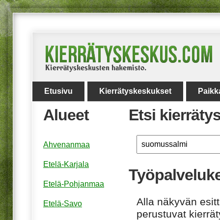
Etusivu
Kierrätyskeskukset
Paikk
Alueet
Etsi kierrät
Ahvenanmaa
Etelä-Karjala
Työpalveluke
Etelä-Pohjanmaa
Alla näkyvän esitt
Etelä-Savo
perustuvat kierrä