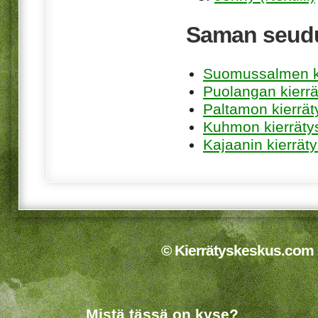
Saman seudu
Suomussalmen k
Puolangan kierr
Paltamon kierrä
Kuhmon kierräty
Kajaanin kierrät
© Kierrätyskeskus.com 2
Mistä tässä on kyse?