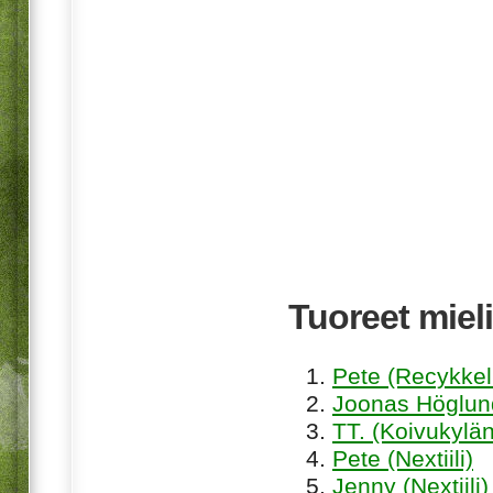
Tuoreet mieli
Pete (Recykkel
Joonas Höglund
TT. (Koivukylän
Pete (Nextiili)
Jenny (Nextiili)