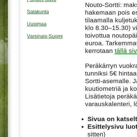
Nouto-Sortti: maks
hakemaan pois esi
Satakunta
tilaamalla kuljet
Uusimaa
klo 8.30–15.30) v
toivottua noutop
Varsinais-Suomi
euroa. Tarkemmat 
kerrotaan
tällä si
Peräkärryn vuokra
tunniksi 5€ hintaa
Sortti-asemalle. 
kuutiometriä ja 
Lisätietoja peräk
varauskalenteri, 
Sivua on katsel
Esittelysivu luot
sitten)