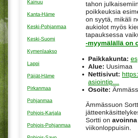
Kainuu
tahon julkaisemiin
poikkeuksia esim
Kanta-Häme
on syytä, mikäli ne
aukiolot myös kie
Keski-Pohjanmaa
tapauksessa vaiku
Keski-Suomi
-myymälällä on o
Kymenlaakso
Paikkakunta:
es
Lappi
Alue:
Uusimaa
Nettisivut:
https
Päijät-Häme
asiointip…
Pirkanmaa
Osoite:
Ämmässu
Pohjanmaa
Ämmässuon Sort​t
jätteenkäsittelyk
Pohjois-Karjala
Sortti on
avoinna
Pohjois-Pohjanmaa
viikonloppuisin.
Pohjois-Savo