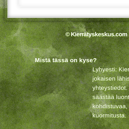
© Kierrätyskeskus.com 2
Mistä tässä on kyse?
Lyhyesti: Kie
jokaisen lähi
yhteystiedot.
säästää luon
kohdistuvaa,
kuormitusta.