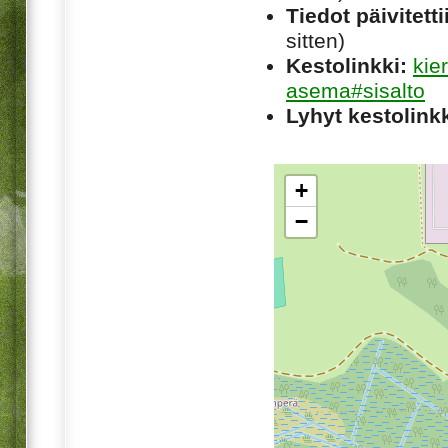
Tiedot päivitetti
sitten)
Kestolinkki:
kie
asema#sisalto
Lyhyt kestolinkk
+
−