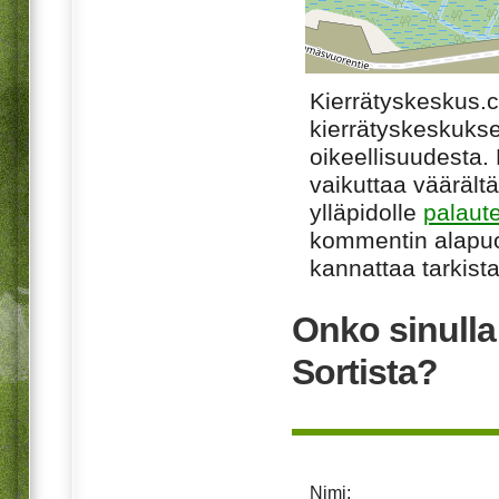
Kierrätyskeskus.
kierrätyskeskukse
oikeellisuudesta. M
vaikuttaa väärältä
ylläpidolle
palaut
kommentin alapuo
kannattaa tarkista
Onko sinull
Sortista?
Nimi: