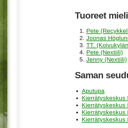
Tuoreet mieli
Pete (Recykkel
Joonas Höglund
TT. (Koivukylän
Pete (Nextiili)
Jenny (Nextiili)
Saman seudu
Aputupa
Kierrätyskeskus 
Kierrätyskeskus
Kierrätyskeskus
Kierrätyskeskus