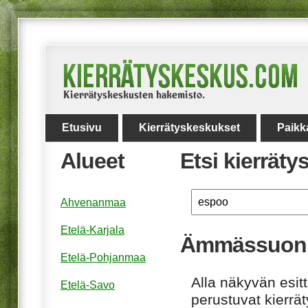
Etusivu
Kierrätyskeskukset
Paikk
Alueet
Etsi kierrät
Ahvenanmaa
Etelä-Karjala
Ämmässuon S
Etelä-Pohjanmaa
Alla näkyvän esitt
Etelä-Savo
perustuvat kierrä