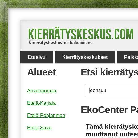
Etusivu
Kierrätyskeskukset
Paikk
Alueet
Etsi kierrät
Ahvenanmaa
Etelä-Karjala
EkoCenter Pa
Etelä-Pohjanmaa
Tämä kierrätyske
Etelä-Savo
muuttanut uuteen