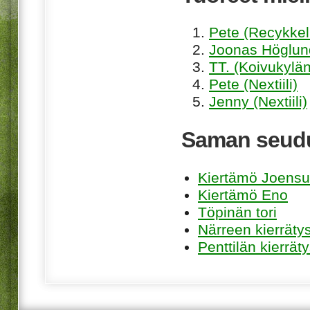
Pete (Recykkel
Joonas Höglund
TT. (Koivukylän
Pete (Nextiili)
Jenny (Nextiili)
Saman seudu
Kiertämö Joens
Kiertämö Eno
Töpinän tori
Närreen kierrätys
Penttilän kierrät