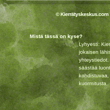
© Kierrätyskeskus.com 2
Mistä tässä on kyse?
Lyhyesti: Kie
jokaisen lähi
yhteystiedot.
säästää luon
kohdistuvaa,
kuormitusta.