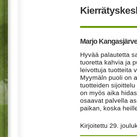
Kierrätyskes
Marjo Kangasjärve
Hyvää palautetta sa
tuoretta kahvia ja p
leivottuja tuotteit
Myymäln puoli on a
tuotteiden sijoitte
on myös aika hidast
osaavat palvella as
paikan, koska heillek
Kirjoitettu
29. joulu