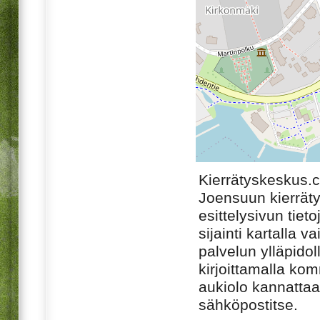
Kierrätyskeskus.
Joensuun kierrät
esittelysivun tiet
sijainti kartalla v
palvelun ylläpido
kirjoittamalla ko
aukiolo kannattaa 
sähköpostitse.