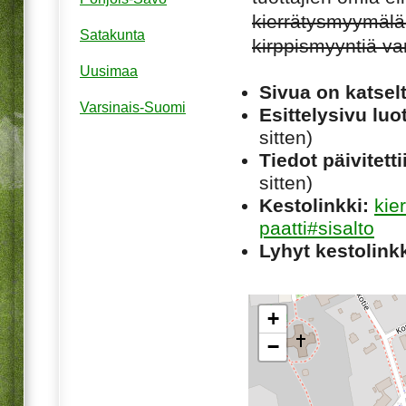
kierrätysmyymälä 
Satakunta
kirppismyyntiä va
Uusimaa
Sivua on katsel
Varsinais-Suomi
Esittelysivu luot
sitten)
Tiedot päivitetti
sitten)
Kestolinkki:
kie
paatti#sisalto
Lyhyt kestolinkk
+
−