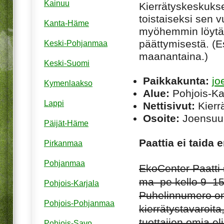
Kainuu
Kierrätyskeskuksen
toistaiseksi sen 
Kanta-Häme
myöhemmin löytää
päättymisestä. (Es
Keski-Pohjanmaa
maanantaina.)
Keski-Suomi
Paikkakunta:
jo
Kymenlaakso
Alue:
Pohjois-Ka
Lappi
Nettisivut:
Kierrä
Osoite:
Joensuun
Päijät-Häme
Paattia ei taida 
Pirkanmaa
Pohjanmaa
EkoCenter Paatti 
ma–pe kello 9–15, 
Pohjois-Karjala
Puhelinnumero on
Pohjois-Pohjanmaa
kierrätystavaroita
tuottajien omia el
Pohjois-Savo