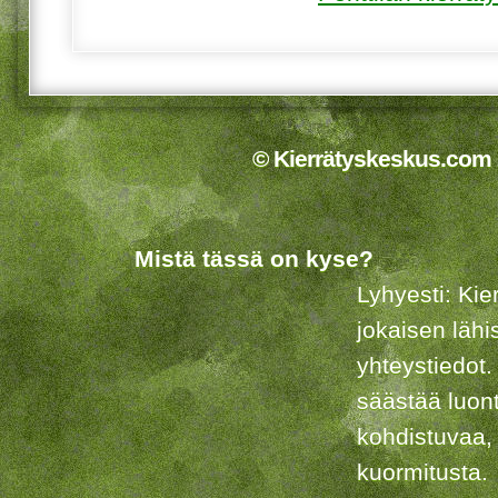
© Kierrätyskeskus.com 2
Mistä tässä on kyse?
Lyhyesti: Kie
jokaisen lähi
yhteystiedot.
säästää luon
kohdistuvaa,
kuormitusta.