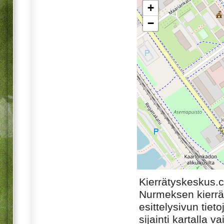
+
−
Kierrätyskeskus.
Nurmeksen kierrä
esittelysivun tiet
sijainti kartalla v