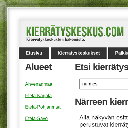
Etusivu
Kierrätyskeskukset
Paikk
Alueet
Etsi kierrät
Ahvenanmaa
Etelä-Karjala
Närreen kierr
Etelä-Pohjanmaa
Alla näkyvän esitt
Etelä-Savo
perustuvat kierrä