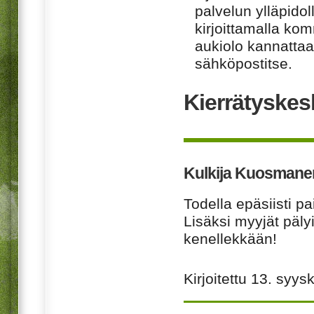
palvelun ylläpido
kirjoittamalla ko
aukiolo kannattaa 
sähköpostitse.
Kierrätyskes
Kulkija Kuosmane
Todella epäsiisti pa
Lisäksi myyjät pälyi
kenellekkään!
Kirjoitettu
13. syys