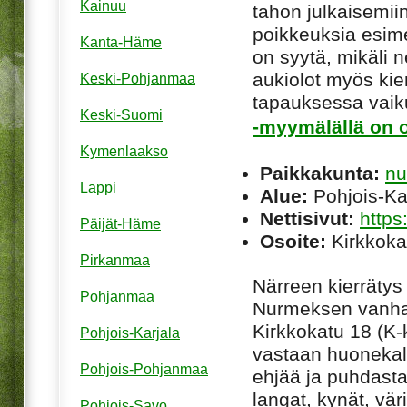
Kainuu
tahon julkaisemiin
poikkeuksia esim
Kanta-Häme
on syytä, mikäli ne
aukiolot myös kie
Keski-Pohjanmaa
tapauksessa vaiku
Keski-Suomi
-myymälällä on o
Kymenlaakso
Paikkakunta:
nu
Lappi
Alue:
Pohjois-Ka
Nettisivut:
https
Päijät-Häme
Osoite:
Kirkkoka
Pirkanmaa
Närreen kierrätys 
Pohjanmaa
Nurmeksen vanha
Kirkkokatu 18 (K-
Pohjois-Karjala
vastaan huonekaluj
Pohjois-Pohjanmaa
ehjää ja puhdasta
langat, kynät, vär
Pohjois-Savo