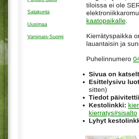
tiloissa ei ole
SE
elektroniikkaromu
Satakunta
kaatopaikalle
.
Uusimaa
Kierrätyspaikka 
Varsinais-Suomi
lauantaisin ja sun
Puhelinnumero
0
Sivua on katsel
Esittelysivu luot
sitten)
Tiedot päivitetti
Kestolinkki:
kie
kierratys#sisalto
Lyhyt kestolinkk