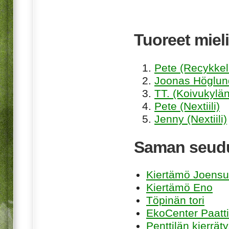
Tuoreet mieli
Pete (Recykkel
Joonas Höglund
TT. (Koivukylän
Pete (Nextiili)
Jenny (Nextiili)
Saman seudu
Kiertämö Joens
Kiertämö Eno
Töpinän tori
EkoCenter Paatti
Penttilän kierrät