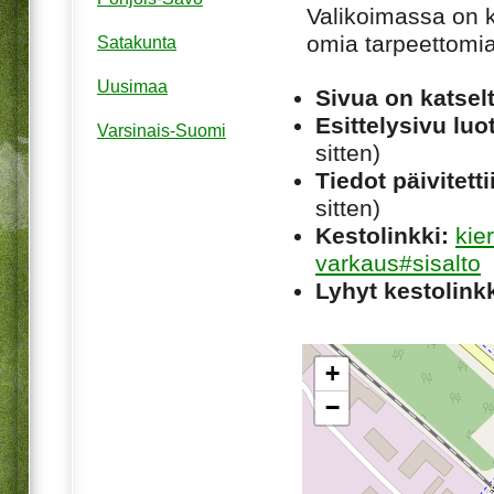
Valikoimassa on ki
omia tarpeettomia 
Satakunta
Uusimaa
Sivua on katsel
Esittelysivu luot
Varsinais-Suomi
sitten)
Tiedot päivitetti
sitten)
Kestolinkki:
kie
varkaus#sisalto
Lyhyt kestolinkk
+
−