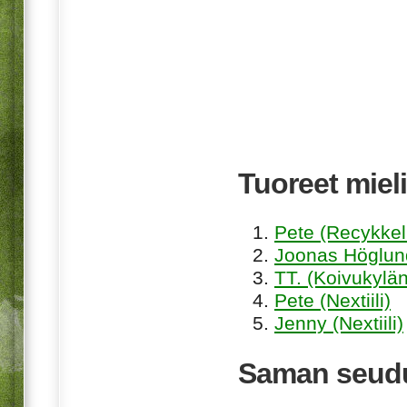
Tuoreet mieli
Pete (Recykkel
Joonas Höglund
TT. (Koivukylän
Pete (Nextiili)
Jenny (Nextiili)
Saman seudu