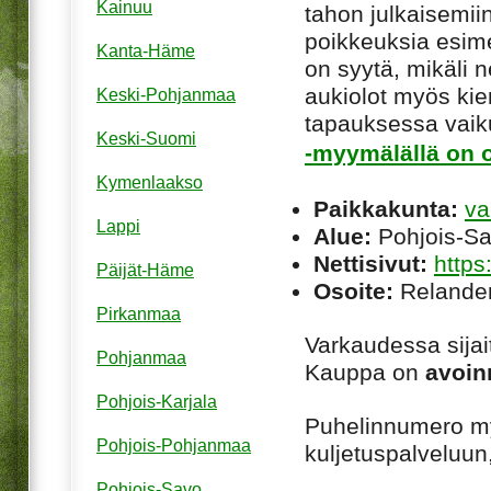
Kainuu
tahon julkaisemiin
poikkeuksia esim
Kanta-Häme
on syytä, mikäli ne
aukiolot myös kie
Keski-Pohjanmaa
tapauksessa vaiku
Keski-Suomi
-myymälällä on o
Kymenlaakso
Paikkakunta:
va
Lappi
Alue:
Pohjois-S
Nettisivut:
https
Päijät-Häme
Osoite:
Relander
Pirkanmaa
Varkaudessa sija
Pohjanmaa
Kauppa on
avoin
Pohjois-Karjala
Puhelinnumero m
Pohjois-Pohjanmaa
kuljetuspalveluun
Pohjois-Savo