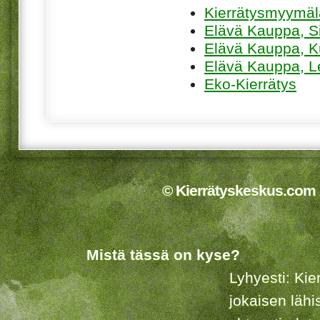
Kierrätysmyymä
Elävä Kauppa, Sii
Elävä Kauppa, K
Elävä Kauppa, L
Eko-Kierrätys
© Kierrätyskeskus.com 2
Mistä tässä on kyse?
Lyhyesti: Kie
jokaisen lähi