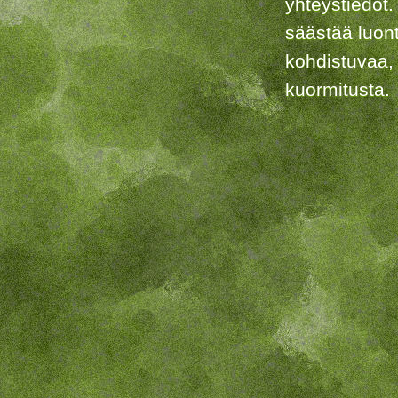
yhteystiedot.
säästää luon
kohdistuvaa,
kuormitusta.