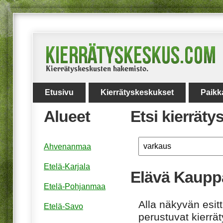
Etusivu
Kierrätyskeskukset
Paikk
Alueet
Etsi kierrät
Ahvenanmaa
Etelä-Karjala
Elävä Kaupp
Etelä-Pohjanmaa
Alla näkyvän esitt
Etelä-Savo
perustuvat kierrä