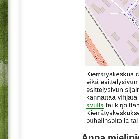
Kierrätyskeskus.
eikä esittelysivun
esittelysivun sijai
kannattaa vihjata
avulla
tai kirjoitt
Kierrätyskeskukse
puhelinsoitolla ta
Anna mielipi