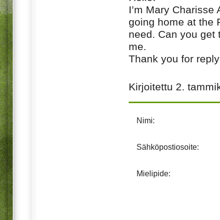
I’m Mary Charisse A
going home at the P
need. Can you get 
me.
Thank you for reply
Kirjoitettu
2. tammi
Nimi:
Sähköpostiosoite:
Mielipide: