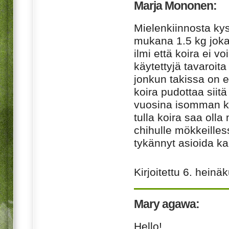
Marja Mononen:
Mielenkiinnosta kys
mukana 1.5 kg joka
ilmi että koira ei
käytettyjä tavaroita
jonkun takissa on 
koira pudottaa siit
vuosina isomman koi
tulla koira saa olla
chihulle mökkeilles
tykännyt asioida k
Kirjoitettu
6. heinä
Mary agawa:
Hello!