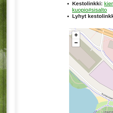
Kestolinkki:
kie
kuopio#sisalto
Lyhyt kestolinkk
+
−