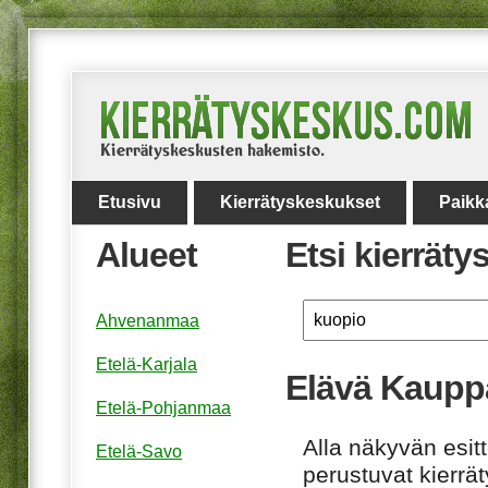
Etusivu
Kierrätyskeskukset
Paikk
Alueet
Etsi kierrät
Ahvenanmaa
Etelä-Karjala
Elävä Kaupp
Etelä-Pohjanmaa
Alla näkyvän esitt
Etelä-Savo
perustuvat kierrä