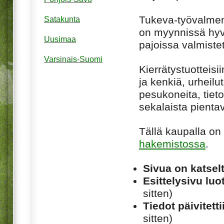
Tukeva-työvalme
Satakunta
on myynnissä hyvä
Uusimaa
pajoissa valmistet
Varsinais-Suomi
Kierrätystuotteisii
ja kenkiä, urheilu
pesukoneita, tieto
sekalaista pienta
Tällä kaupalla on
hakemistossa
.
Sivua on katsel
Esittelysivu luot
sitten)
Tiedot päivitetti
sitten)