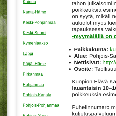
Kainuu
tahon julkaisemiin
poikkeuksia esim
Kanta-Häme
on syytä, mikäli ne
aukiolot myös kie
Keski-Pohjanmaa
tapauksessa vaiku
Keski-Suomi
-myymälällä on o
Kymenlaakso
Paikkakunta:
ku
Lappi
Alue:
Pohjois-S
Nettisivut:
http:
Päijät-Häme
Osoite:
Teollisu
Pirkanmaa
Kuopion Elävä K
Pohjanmaa
lauantaisin 10–1
poikkeuksia esime
Pohjois-Karjala
Pohjois-Pohjanmaa
Puhelinnumero my
kuljetuspalveluu
Pohjois-Savo