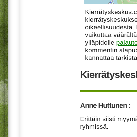
Kierrätyskeskus.
kierrätyskeskukse
oikeellisuudesta. M
vaikuttaa väärältä
ylläpidolle
palaut
kommentin alapuo
kannattaa tarkista
Kierrätyskes
Anne Huttunen :
Erittäin siisti myym
ryhmissä.