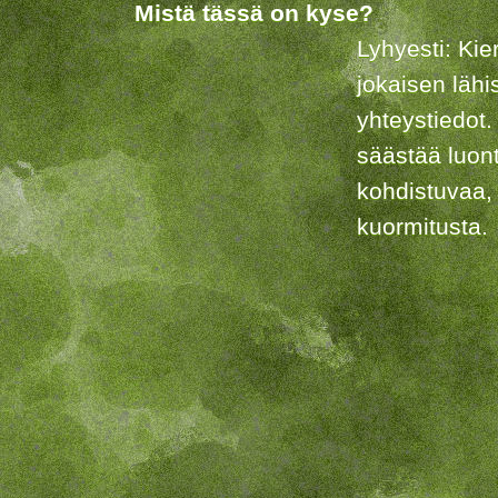
Mistä tässä on kyse?
Lyhyesti: Kie
jokaisen lähi
yhteystiedot.
säästää luon
kohdistuvaa,
kuormitusta.