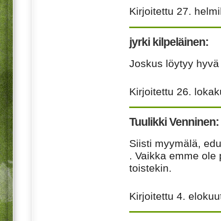
Kirjoitettu
27. helm
jyrki kilpeläinen:
Joskus löytyy hyvä
Kirjoitettu
26. loka
Tuulikki Venninen:
Siisti myymälä, edul
. Vaikka emme ole 
toistekin.
Kirjoitettu
4. elokuu