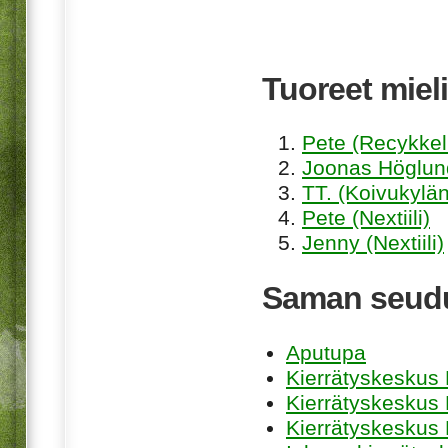
Tuoreet mieli
Pete (Recykkel
Joonas Höglund
TT. (Koivukylän
Pete (Nextiili)
Jenny (Nextiili)
Saman seudu
Aputupa
Kierrätyskeskus 
Kierrätyskeskus
Kierrätyskeskus