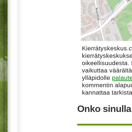
Kierrätyskeskus.
kierrätyskeskukse
oikeellisuudesta. M
vaikuttaa väärältä
ylläpidolle
palaut
kommentin alapuo
kannattaa tarkista
Onko sinull