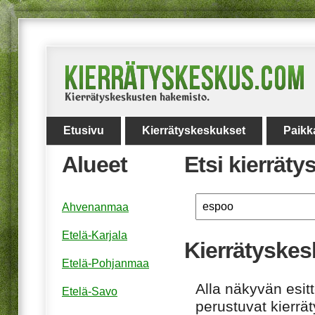
Etusivu
Kierrätyskeskukset
Paikk
Alueet
Etsi kierrät
Ahvenanmaa
Etelä-Karjala
Kierrätyske
Etelä-Pohjanmaa
Alla näkyvän esitt
Etelä-Savo
perustuvat kierrä