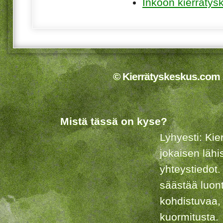
Inkoon kierrätys
© Kierrätyskeskus.com 2
Mistä tässä on kyse?
Lyhyesti: Kie
jokaisen lähi
yhteystiedot.
säästää luon
kohdistuvaa,
kuormitusta.