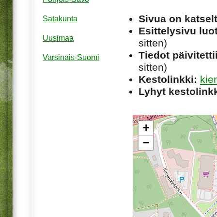
Sivua on katsel
Satakunta
Esittelysivu luot
Uusimaa
sitten)
Tiedot päivitetti
Varsinais-Suomi
sitten)
Kestolinkki:
kie
Lyhyt kestolinkk
+
−