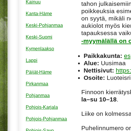
Kainuu
tahon julkaisemiin
poikkeuksia esim
Kanta-Häme
on syytä, mikäli ne
aukiolot myös kie
Keski-Pohjanmaa
tapauksessa vaiku
Keski-Suomi
-myymälällä on o
Kymenlaakso
Paikkakunta:
es
Lappi
Alue:
Uusimaa
Nettisivut:
https
Päijät-Häme
Osoite:
Luoteisr
Pirkanmaa
Finnoon kierräty
Pohjanmaa
la–su 10–18
.
Pohjois-Karjala
Liike on kolmessa
Pohjois-Pohjanmaa
Puhelinnumero o
Pohjois-Savo