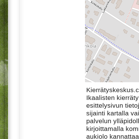
Kierrätyskeskus.
Ikaalisten kierrä
esittelysivun tiet
sijainti kartalla v
palvelun ylläpido
kirjoittamalla ko
aukiolo kannattaa 