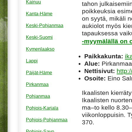
Kainuu
tahon julkaisemiin
poikkeuksia esim
Kanta-Häme
on syytä, mikäli ne
aukiolot myös kie
Keski-Pohjanmaa
tapauksessa vaiku
Keski-Suomi
-myymälällä on o
Kymenlaakso
Paikkakunta:
ik
Lappi
Alue:
Pirkanmaa
Nettisivut:
http:
Päijät-Häme
Osoite:
Eino Sal
Pirkanmaa
Ikaalisten kierrät
Pohjanmaa
Ikaalisten nuorte
ma–to kello 8.30–1
Pohjois-Karjala
viikonloppuisin. 
Pohjois-Pohjanmaa
370.
Pohjois-Savo