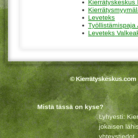
Kierrätyskeskus K
Kierrätysmyymäl
Leveteks
Työllistämispaja
Leveteks Valkea
© Kierrätyskeskus.com 2
Mistä tässä on kyse?
Lyhyesti: Kie
jokaisen lähi
yhteystiedot.