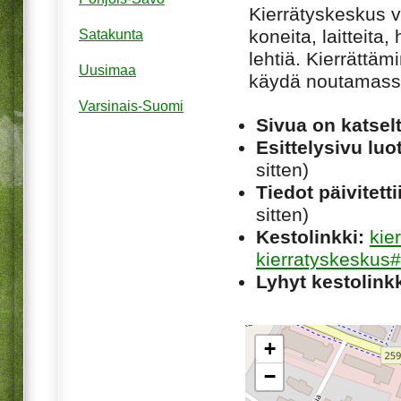
Kierrätyskeskus va
koneita, laitteita,
Satakunta
lehtiä. Kierrättä
Uusimaa
käydä noutamassa
Varsinais-Suomi
Sivua on katsel
Esittelysivu luot
sitten)
Tiedot päivitetti
sitten)
Kestolinkki:
kie
kierratyskeskus#
Lyhyt kestolinkk
+
−