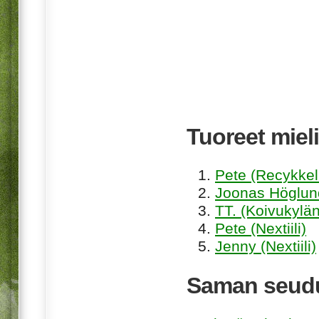
Tuoreet mieli
Pete (Recykkel
Joonas Höglund
TT. (Koivukylän
Pete (Nextiili)
Jenny (Nextiili)
Saman seudu