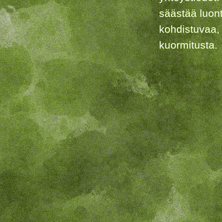
säästää luon
kohdistuvaa,
kuormitusta.