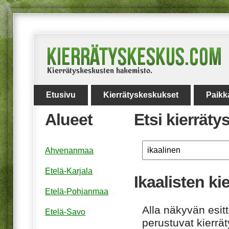
Etusivu
Kierrätyskeskukset
Paikk
Alueet
Etsi kierrät
Ahvenanmaa
Etelä-Karjala
Ikaalisten k
Etelä-Pohjanmaa
Alla näkyvän esitt
Etelä-Savo
perustuvat kierrä