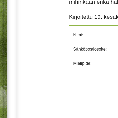
mihinkään enkä halu
Kirjoitettu
19. kesä
Nimi:
Sähköpostiosoite:
Mielipide: