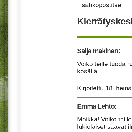
sähköpostitse.
Kierrätyskes
Saija mäkinen:
Voiko teille tuoda r
kesällä
Kirjoitettu
18. hein
Emma Lehto:
Moikka! Voiko teill
lukiolaiset saavat 