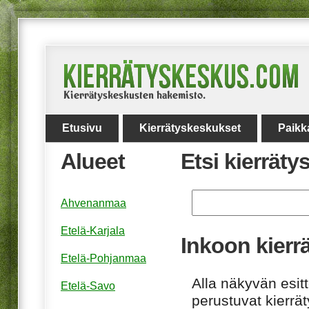
Etusivu
Kierrätyskeskukset
Paikk
Alueet
Etsi kierrät
Ahvenanmaa
Etelä-Karjala
Inkoon kierr
Etelä-Pohjanmaa
Alla näkyvän esitt
Etelä-Savo
perustuvat kierrä