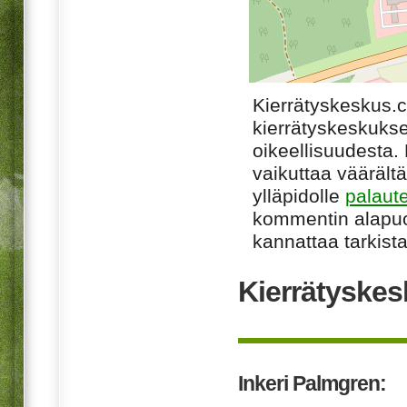
Kierrätyskeskus.
kierrätyskeskukse
oikeellisuudesta. M
vaikuttaa väärältä
ylläpidolle
palaut
kommentin alapuo
kannattaa tarkista
Kierrätyskes
Inkeri Palmgren: