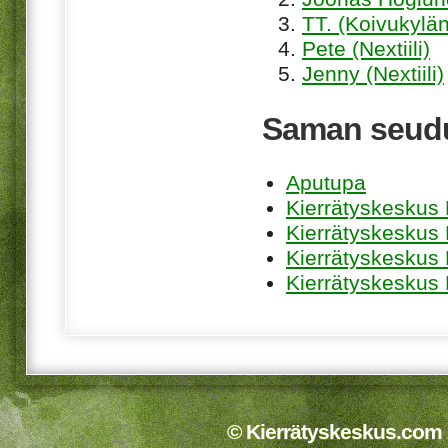
TT. (Koivukylän
Pete (Nextiili)
Jenny (Nextiili)
Saman seudu
Aputupa
Kierrätyskeskus 
Kierrätyskeskus
Kierrätyskeskus
Kierrätyskeskus
© Kierrätyskeskus.com 2