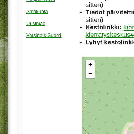
sitten)
Tiedot päivitetti
Satakunta
sitten)
Uusimaa
Kestolinkki:
kie
kierratyskeskus#
Varsinais-Suomi
Lyhyt kestolinkk
+
−