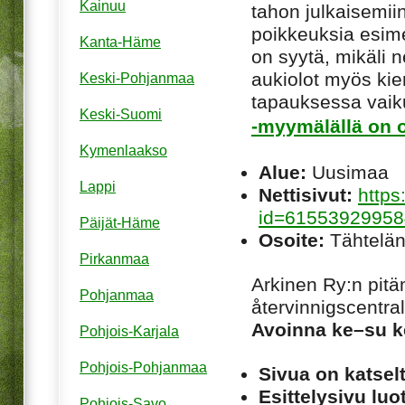
Kainuu
tahon julkaisemiin
poikkeuksia esim
Kanta-Häme
on syytä, mikäli ne
aukiolot myös kie
Keski-Pohjanmaa
tapauksessa vaiku
Keski-Suomi
-myymälällä on o
Kymenlaakso
Alue:
Uusimaa
Lappi
Nettisivut:
https
id=6155392995
Päijät-Häme
Osoite:
Tähtelän
Pirkanmaa
Arkinen Ry:n pitä
Pohjanmaa
återvinnigscentral
Avoinna ke–su k
Pohjois-Karjala
Pohjois-Pohjanmaa
Sivua on katsel
Esittelysivu luot
Pohjois-Savo