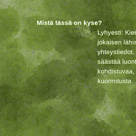
Mistä tässä on kyse?
Lyhyesti: Kie
jokaisen lähi
yhteystiedot.
säästää luon
kohdistuvaa,
kuormitusta.