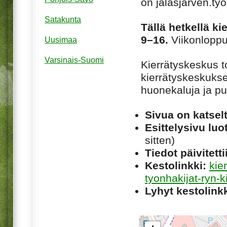
on jalasjarven.ty
Satakunta
Tällä hetkellä k
9–16.
Viikonloppui
Uusimaa
Varsinais-Suomi
Kierrätyskeskus to
kierrätyskeskukse
huonekaluja ja puh
Sivua on katsel
Esittelysivu luot
sitten)
Tiedot päivitetti
Kestolinkki:
kie
tyonhakijat-ryn-
Lyhyt kestolinkk