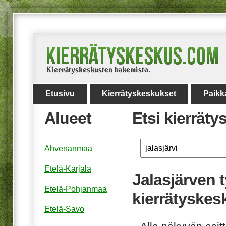
Etusivu
Kierrätyskeskukset
Paikk
Alueet
Etsi kierrät
Ahvenanmaa
Etelä-Karjala
Jalasjärven t
Etelä-Pohjanmaa
kierrätyskes
Etelä-Savo