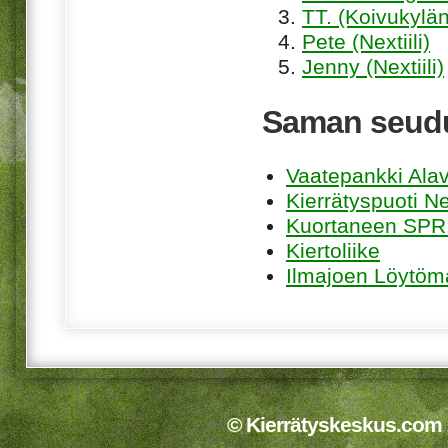
TT. (Koivukylän
Pete (Nextiili)
Jenny (Nextiili)
Saman seudu
Vaatepankki Ala
Kierrätyspuoti Ne
Kuortaneen SPR:
Kiertoliike
Ilmajoen Löytöma
© Kierrätyskeskus.com 2