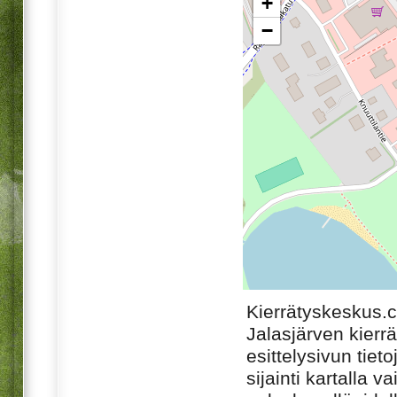
+
−
Kierrätyskeskus.
Jalasjärven kierr
esittelysivun tiet
sijainti kartalla v