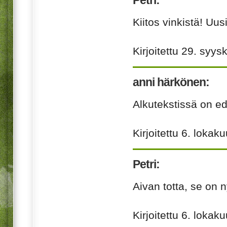
Kiitos vinkistä! Uus
Kirjoitettu
29. syys
anni härkönen:
Alkutekstissä on ed
Kirjoitettu
6. lokak
Petri:
Aivan totta, se on ny
Kirjoitettu
6. lokak