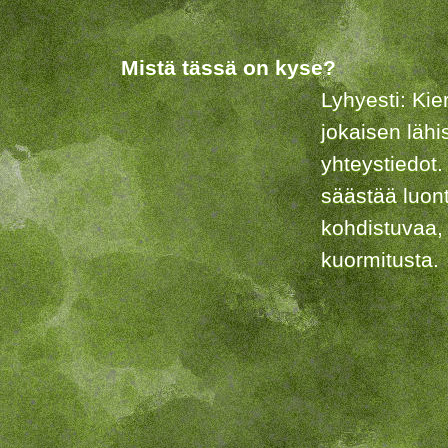
Mistä tässä on kyse?
Lyhyesti: Kie
jokaisen lähi
yhteystiedot.
säästää luon
kohdistuvaa,
kuormitusta.