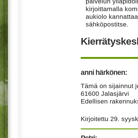
palvelun ylläpido
kirjoittamalla ko
aukiolo kannattaa 
sähköpostitse.
Kierrätyskes
anni härkönen:
Tämä on sijainnut j
61600 Jalasjärvi
Edellisen rakennuk
Kirjoitettu
29. syys
Petri: