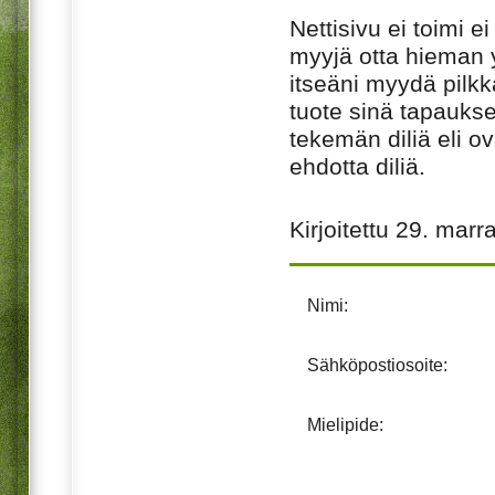
Nettisivu ei toimi e
myyjä otta hieman yli
itseäni myydä pilkk
tuote sinä tapauks
tekemän diliä eli o
ehdotta diliä.
Kirjoitettu
29. marr
Nimi:
Sähköpostiosoite:
Mielipide: