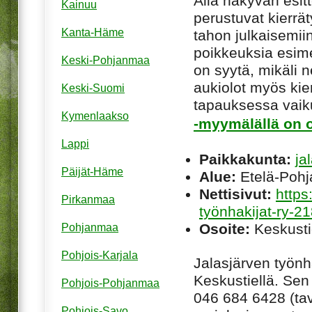
Alla näkyvän esitt
Kainuu
perustuvat kierrä
Kanta-Häme
tahon julkaisemiin
poikkeuksia esim
Keski-Pohjanmaa
on syytä, mikäli ne
aukiolot myös kie
Keski-Suomi
tapauksessa vaiku
Kymenlaakso
-myymälällä on o
Lappi
Paikkakunta:
ja
Päijät-Häme
Alue:
Etelä-Poh
Nettisivut:
https
Pirkanmaa
työnhakijat-ry-
Osoite:
Keskusti
Pohjanmaa
Pohjois-Karjala
Jalasjärven työnha
Keskustiellä. Sen
Pohjois-Pohjanmaa
046 684 6428 (tav
Pohjois-Savo