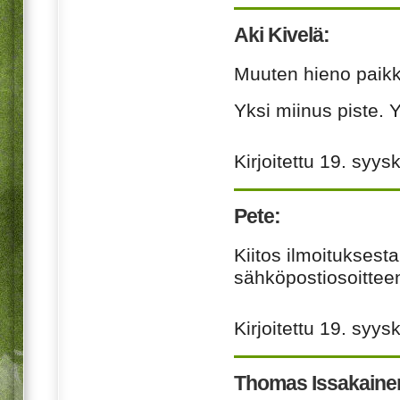
Aki Kivelä:
Muuten hieno paikka
Yksi miinus piste.
Kirjoitettu
19. syys
Pete:
Kiitos ilmoituksest
sähköpostiosoittee
Kirjoitettu
19. syys
Thomas Issakaine