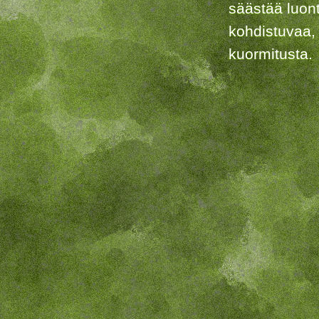
säästää luon
kohdistuvaa,
kuormitusta.