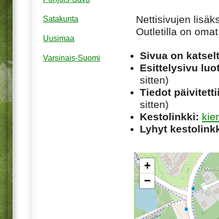
Nettisivujen lisä
Satakunta
Outletilla on oma
Uusimaa
Sivua on katsel
Varsinais-Suomi
Esittelysivu luot
sitten)
Tiedot päivitetti
sitten)
Kestolinkki:
kie
Lyhyt kestolinkk
+
−