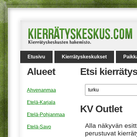
Etusivu
Kierrätyskeskukset
Paikk
Alueet
Etsi kierrät
Ahvenanmaa
Etelä-Karjala
KV Outlet
Etelä-Pohjanmaa
Alla näkyvän esitt
Etelä-Savo
perustuvat kierrä