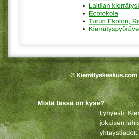
Laitilan kierräty
Ecotekola
Turun Ekotori, R
Kierrätyspyöräv
© Kierrätyskeskus.com 2
Mistä tässä on kyse?
Lyhyesti: Kie
jokaisen lähi
yhteystiedot.