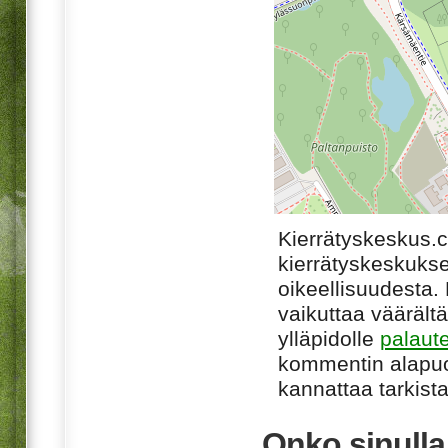
Kierrätyskeskus.
kierrätyskeskukse
oikeellisuudesta. M
vaikuttaa väärältä
ylläpidolle
palaut
kommentin alapuo
kannattaa tarkista
Onko sinull