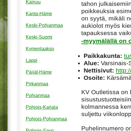
Kainuu
tahon julkaisemiin
poikkeuksia esim
Kanta-Häme
on syytä, mikäli ne
aukiolot myös kie
Keski-Pohjanmaa
tapauksessa vaiku
Keski-Suomi
-myymälällä on o
Kymenlaakso
Paikkakunta:
tu
Lappi
Alue:
Varsinais-
Nettisivut:
http:
Päijät-Häme
Osoite:
Kärsämäe
Pirkanmaa
KV Outletissa on 
Pohjanmaa
sisustustuotteisiin
kolmannessa ker
Pohjois-Karjala
suljettu viikonlopp
Pohjois-Pohjanmaa
Puhelinnumero o
Pohjois-Savo