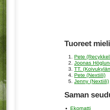
Tuoreet mieli
Pete (Recykkel
Joonas Höglund
TT. (Koivukylän
Pete (Nextiili)
Jenny (Nextiili)
Saman seudu
Ekomatti