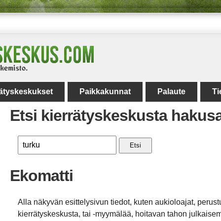
rätyskeskukset
Paikkakunnat
Palaute
Ti
Etsi kierrätyskeskusta hakus
Etsi
Ekomatti
Alla näkyvän esittelysivun tiedot, kuten aukioloajat, perust
kierrätyskeskusta, tai -myymälää, hoitavan tahon julkaisemi