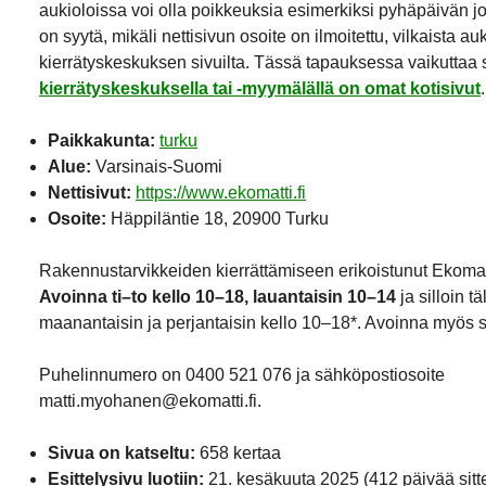
aukioloissa voi olla poikkeuksia esimerkiksi pyhäpäivän j
on syytä, mikäli nettisivun osoite on ilmoitettu, vilkaista a
kierrätyskeskuksen sivuilta. Tässä tapauksessa vaikuttaa si
kierrätyskeskuksella tai -myymälällä on omat kotisivut
.
Paikkakunta:
turku
Alue:
Varsinais-Suomi
Nettisivut:
https://www.ekomatti.fi
Osoite:
Häppiläntie 18, 20900 Turku
Rakennustarvikkeiden kierrättämiseen erikoistunut Ekomatt
Avoinna ti–to kello 10–18, lauantaisin 10–14
ja silloin t
maanantaisin ja perjantaisin kello 10–18*. Avoinna myö
Puhelinnumero on 0400 521 076 ja sähköpostiosoite
matti.myohanen@ekomatti.fi.
Sivua on katseltu:
658 kertaa
Esittelysivu luotiin:
21. kesäkuuta 2025
(412 päivää sitt