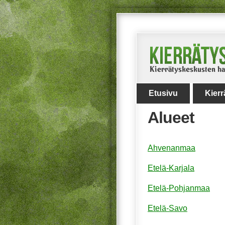
Etusivu
Kier
Alueet
Ahvenanmaa
Etelä-Karjala
Etelä-Pohjanmaa
Etelä-Savo