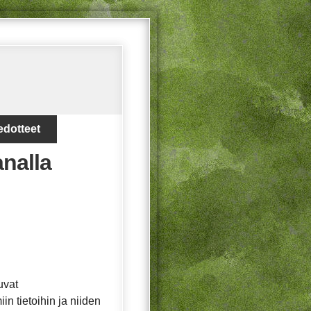
edotteet
analla
uvat
in tietoihin ja niiden