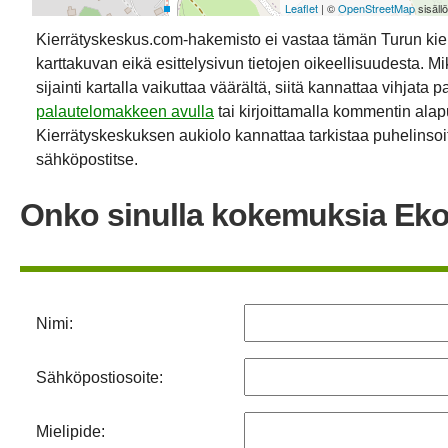
Leaflet
| ©
OpenStreetMap
sisäll
Kierrätyskeskus.com-hakemisto ei vastaa tämän Turun ki
karttakuvan eikä esittelysivun tietojen oikeellisuudesta. Mik
sijainti kartalla vaikuttaa väärältä, siitä kannattaa vihjata p
palautelomakkeen avulla
tai kirjoittamalla kommentin alap
Kierrätyskeskuksen aukiolo kannattaa tarkistaa puhelinsoit
sähköpostitse.
Onko sinulla kokemuksia Ek
Nimi:
Sähköpostiosoite:
Mielipide: