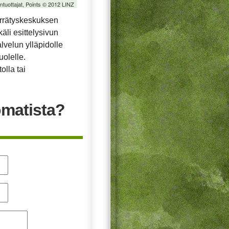
öntuottajat, Points © 2012 LINZ
errätyskeskuksen
äli esittelysivun
alvelun ylläpidolle
uolelle.
olla tai
omatista?