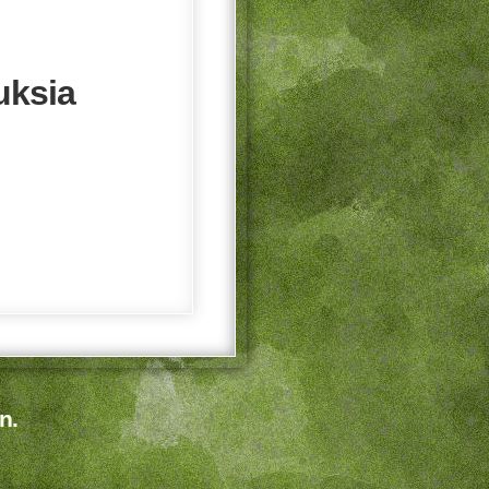
uksia
n.