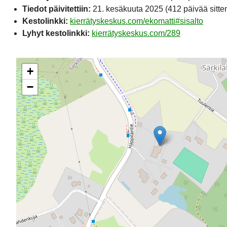
Tiedot päivitettiin:
21. kesäkuuta 2025
(412 päivää sitte
Kestolinkki:
kierrätyskeskus.com/ekomatti#sisalto
Lyhyt kestolinkki:
kierrätyskeskus.com/289
+
−