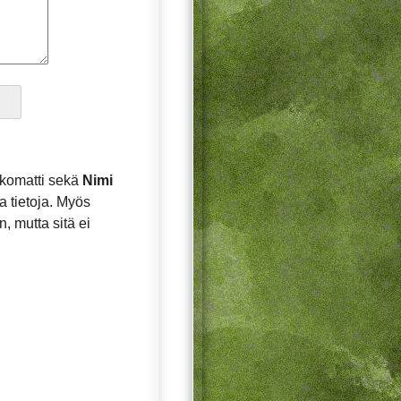
komatti sekä
Nimi
a tietoja. Myös
, mutta sitä ei