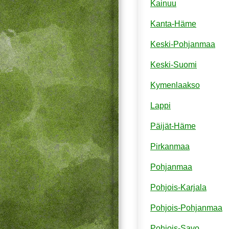
Kainuu
Kanta-Häme
Keski-Pohjanmaa
Keski-Suomi
Kymenlaakso
Lappi
Päijät-Häme
Pirkanmaa
Pohjanmaa
Pohjois-Karjala
Pohjois-Pohjanmaa
Pohjois-Savo