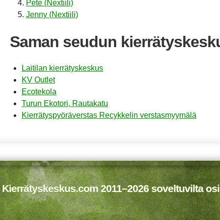
Pete (Nextiili)
Jenny (Nextiili)
Saman seudun kierrätyskesk
Laitilan kierrätyskeskus
KV Outlet
Ecotekola
Turun Ekotori, Rautakatu
Kierrätyspyöräverstas Recykkelin verstasmyymälä
 Kierrätyskeskus.com 2011–2026 soveltuvilta osi