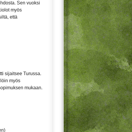
ohdosta. Sen vuoksi
ukiolot myös
ltä, että
i sijaitsee Turussa.
ällöin myös
s sopimuksen mukaan.
en)