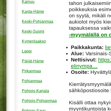
Kainuu
tahon julkaisemiin
poikkeuksia esim
Kanta-Häme
on syytä, mikäli ne
aukiolot myös kie
Keski-Pohjanmaa
tapauksessa vaiku
Keski-Suomi
-myymälällä on o
Kymenlaakso
Paikkakunta:
lie
Lappi
Alue:
Varsinais-
Nettisivut:
https:
Päijät-Häme
elinympa…
Pirkanmaa
Osoite:
Hyvättylä
Pohjanmaa
Kierrätysmyymälä
sähköpostiosoite 
Pohjois-Karjala
Pohjois-Pohjanmaa
Kisälli ottaa nykyi
myyntikuntoista k
Pohjois-Savo