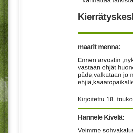
kannattaa tarkista
Kierrätyskes
maarit menna:
Ennen arvostin ,ny
vastaan ehjät huon
päde,valkataan jo ne
ehjiä,kaaatopaikal
Kirjoitettu
18. touk
Hannele Kivelä:
Veimme sohvakalus