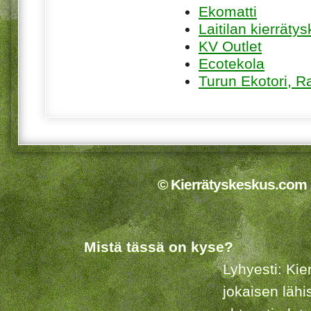
Ekomatti
Laitilan kierräty
KV Outlet
Ecotekola
Turun Ekotori, R
© Kierrätyskeskus.com 2
Mistä tässä on kyse?
Lyhyesti: Kie
jokaisen lähi