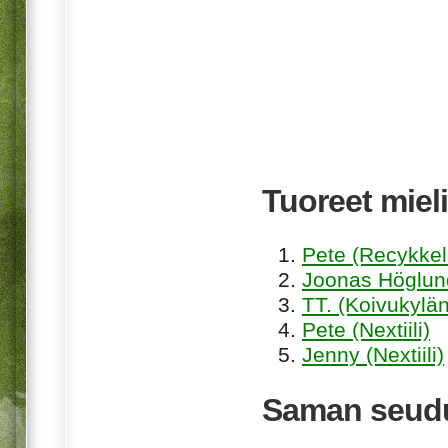
Tuoreet mieli
Pete (Recykkel
Joonas Höglund
TT. (Koivukylän
Pete (Nextiili)
Jenny (Nextiili)
Saman seudu