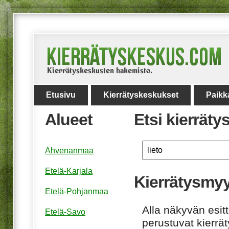
Etusivu
Kierrätyskeskukset
Paikk
Alueet
Etsi kierrät
Ahvenanmaa
Etelä-Karjala
Kierrätysmyy
Etelä-Pohjanmaa
Alla näkyvän esitt
Etelä-Savo
perustuvat kierrä