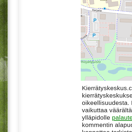
Kierrätyskeskus.
kierrätyskeskukse
oikeellisuudesta. M
vaikuttaa väärältä
ylläpidolle
palaut
kommentin alapuo