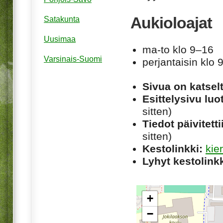
Aukioloajat
Satakunta
Uusimaa
ma-to klo 9–16
Varsinais-Suomi
perjantaisin klo 
Sivua on katsel
Esittelysivu luot
sitten)
Tiedot päivitetti
sitten)
Kestolinkki:
kie
Lyhyt kestolinkk
+
−