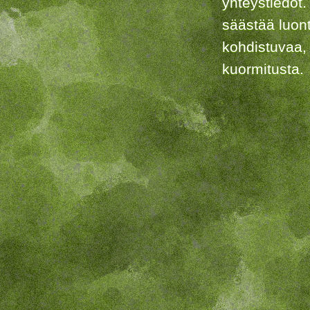
yhteystiedot.
säästää luon
kohdistuvaa,
kuormitusta.