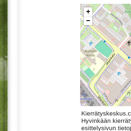
+
−
Kierrätyskeskus.
Hyvinkään kierrä
esittelysivun tiet