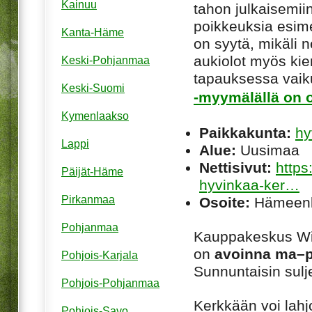
Kainuu
tahon julkaisemiin
poikkeuksia esim
Kanta-Häme
on syytä, mikäli ne
aukiolot myös kie
Keski-Pohjanmaa
tapauksessa vaiku
Keski-Suomi
-myymälällä on o
Kymenlaakso
Paikkakunta:
hy
Lappi
Alue:
Uusimaa
Nettisivut:
https
Päijät-Häme
hyvinkaa-ker…
Pirkanmaa
Osoite:
Hämeenk
Pohjanmaa
Kauppakeskus Wil
on
avoinna ma–pe
Pohjois-Karjala
Sunnuntaisin sulje
Pohjois-Pohjanmaa
Kerkkään voi lahjo
Pohjois-Savo