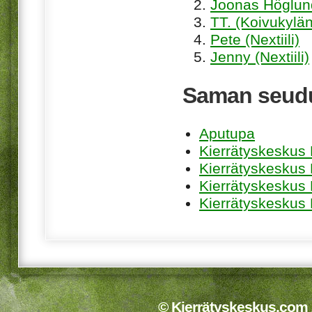
Joonas Höglund
TT. (Koivukylän
Pete (Nextiili)
Jenny (Nextiili)
Saman seudu
Aputupa
Kierrätyskeskus 
Kierrätyskeskus
Kierrätyskeskus
Kierrätyskeskus
© Kierrätyskeskus.com 2