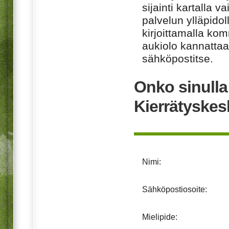
sijainti kartalla v
palvelun ylläpido
kirjoittamalla ko
aukiolo kannattaa 
sähköpostitse.
Onko sinull
Kierrätyske
Nimi:
Sähköpostiosoite:
Mielipide: