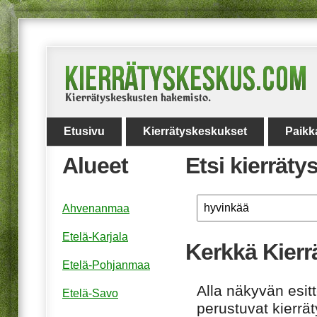
Etusivu
Kierrätyskeskukset
Paikk
Alueet
Etsi kierrät
Ahvenanmaa
Etelä-Karjala
Kerkkä Kier
Etelä-Pohjanmaa
Alla näkyvän esitt
Etelä-Savo
perustuvat kierrä