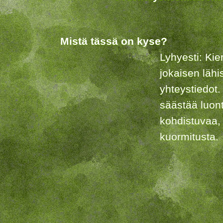
Mistä tässä on kyse?
Lyhyesti: Kie
jokaisen lähi
yhteystiedot.
säästää luon
kohdistuvaa,
kuormitusta.