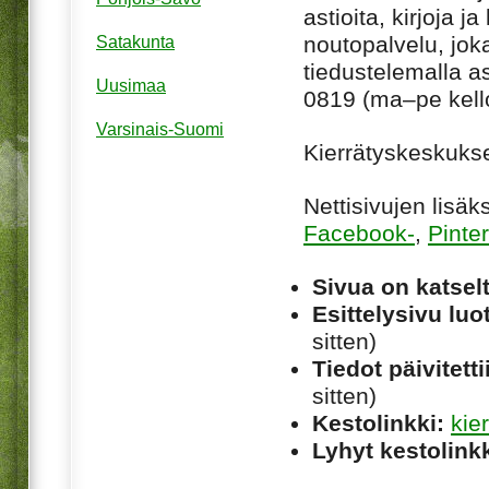
astioita, kirjoja j
noutopalvelu, jok
Satakunta
tiedustelemalla a
Uusimaa
0819 (ma–pe kell
Varsinais-Suomi
Kierrätyskeskuks
Nettisivujen lisä
Facebook-
,
Pinter
Sivua on katsel
Esittelysivu luot
sitten)
Tiedot päivitetti
sitten)
Kestolinkki:
kie
Lyhyt kestolinkk