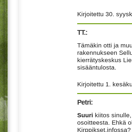
Kirjoitettu
30. syys
TT.:
Tämäkin otti ja muu
rakennukseen Sellu
kierrätyskeskus Li
sisääntulosta.
Kirjoitettu
1. kesäk
Petri:
Suuri
kiitos sinulle
osoitteesta. Ehkä o
Kirppikset.infossa? 