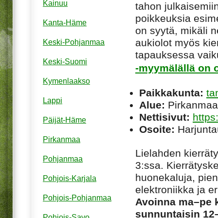
Kainuu
tahon julkaisemiin
poikkeuksia esim
Kanta-Häme
on syytä, mikäli ne
aukiolot myös kie
Keski-Pohjanmaa
tapauksessa vaiku
Keski-Suomi
-myymälällä on o
Kymenlaakso
Paikkakunta:
ta
Lappi
Alue:
Pirkanmaa
Nettisivut:
https
Päijät-Häme
Osoite:
Harjunta
Pirkanmaa
Lielahden kierrät
Pohjanmaa
3:ssa. Kierrätysk
huonekaluja, piene
Pohjois-Karjala
elektroniikka ja e
Pohjois-Pohjanmaa
Avoinna ma–pe ke
sunnuntaisin 12
Pohjois-Savo