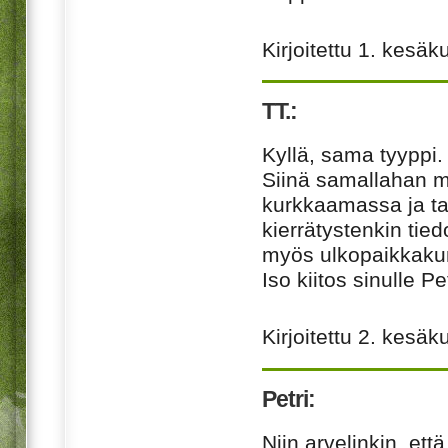
Kirjoitettu
1. kesäk
TT.:
Kyllä, sama tyyppi. 
Siinä samallahan 
kurkkaamassa ja ta
kierrätystenkin tie
myös ulkopaikkakunn
Iso kiitos sinulle Pe
Kirjoitettu
2. kesäk
Petri:
Niin arvelinkin, ett