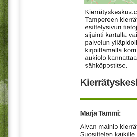
Kierrätyskeskus.
Tampereen kierrä
esittelysivun tiet
sijainti kartalla v
palvelun ylläpido
kirjoittamalla ko
aukiolo kannattaa 
sähköpostitse.
Kierrätyskes
Marja Tammi:
Aivan mainio kierr
Suosittelen kaikille 