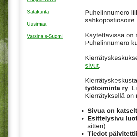
Puhelinnumero li
Satakunta
sähköpostiosoite 
Uusimaa
Käytettävissä on n
Varsinais-Suomi
Puhelinnumero ku
Kierrätyskeskuksel
sivut
.
Kierrätyskeskusta
työtoiminta ry
. 
Kierrätyksellä o
Sivua on katsel
Esittelysivu luot
sitten)
Tiedot päivitetti