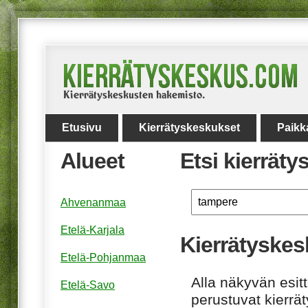
Etusivu
Kierrätyskeskukset
Paikk
Alueet
Etsi kierrät
Ahvenanmaa
Etelä-Karjala
Kierrätyskes
Etelä-Pohjanmaa
Alla näkyvän esitt
Etelä-Savo
perustuvat kierrä