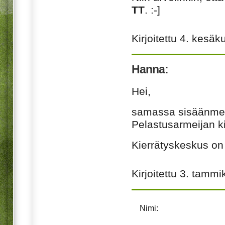
TT
. :-]
Kirjoitettu
4. kesäk
Hanna:
Hei,
samassa sisäänmen
Pelastusarmeijan ki
Kierrätyskeskus on 
Kirjoitettu
3. tammi
Nimi: