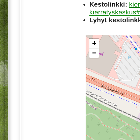
Kestolinkki:
kie
kierratyskeskus#
Lyhyt kestolinkk
+
−