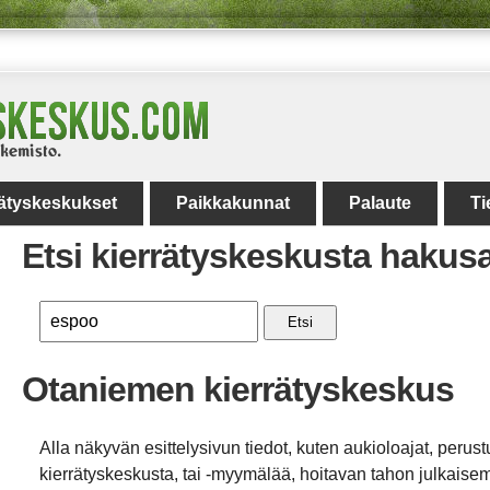
rätyskeskukset
Paikkakunnat
Palaute
Ti
Etsi kierrätyskeskusta hakus
Etsi
Otaniemen kierrätyskeskus
Alla näkyvän esittelysivun tiedot, kuten aukioloajat, perust
kierrätyskeskusta, tai -myymälää, hoitavan tahon julkaisemi