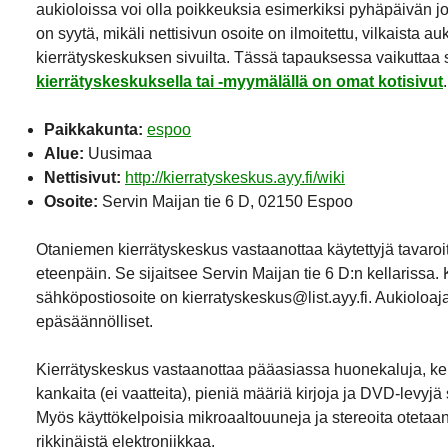
aukioloissa voi olla poikkeuksia esimerkiksi pyhäpäivän j
on syytä, mikäli nettisivun osoite on ilmoitettu, vilkaista a
kierrätyskeskuksen sivuilta. Tässä tapauksessa vaikuttaa si
kierrätyskeskuksella tai -myymälällä on omat kotisivut
.
Paikkakunta:
espoo
Alue:
Uusimaa
Nettisivut:
http://kierratyskeskus.ayy.fi/wiki
Osoite:
Servin Maijan tie 6 D, 02150 Espoo
Otaniemen kierrätyskeskus vastaanottaa käytettyjä tavaroita
eteenpäin. Se sijaitsee Servin Maijan tie 6 D:n kellarissa
sähköpostiosoite on kierratyskeskus@list.ayy.fi. Aukioloaja
epäsäännölliset.
Kierrätyskeskus vastaanottaa pääasiassa huonekaluja, keit
kankaita (ei vaatteita), pieniä määriä kirjoja ja
DVD
-levyjä
Myös käyttökelpoisia mikroaaltouuneja ja stereoita otetaa
rikkinäistä elektroniikkaa.