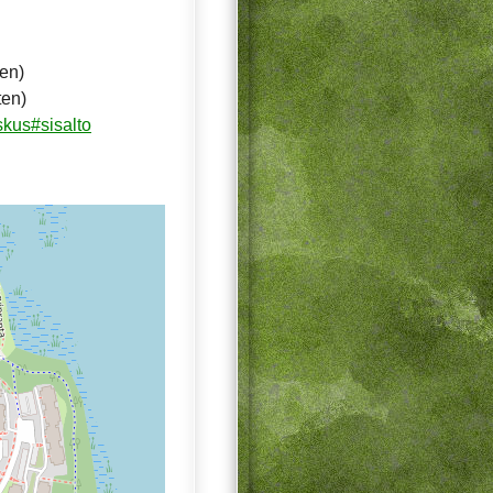
ten)
ten)
skus#sisalto