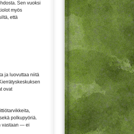
ohdosta. Sen vuoksi
ukiolot myös
ltä, että
 ja luovuttaa niitä
. Kierrätyskeskuksen
t ovat
tiötarvikkeita,
 sekä polkupyöriä.
n vastaan — ei