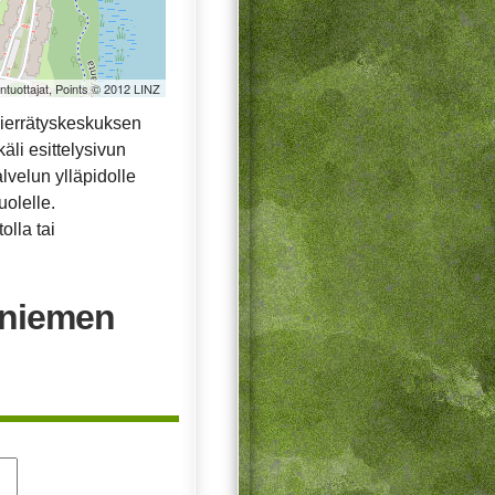
öntuottajat, Points © 2012 LINZ
ierrätyskeskuksen
äli esittelysivun
alvelun ylläpidolle
uolelle.
olla tai
aniemen