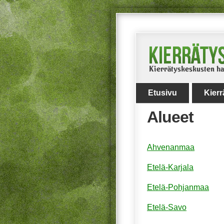
Etusivu
Kier
Alueet
Ahvenanmaa
Etelä-Karjala
Etelä-Pohjanmaa
Etelä-Savo