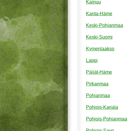
Kainuu
Kanta-Häme
Keski-Pohjanmaa
Keski-Suomi
Kymenlaakso
Lappi
Päijät-Häme
Pirkanmaa
Pohjanmaa
Pohjois-Karjala
Pohjois-Pohjanmaa
Pohjois-Savo