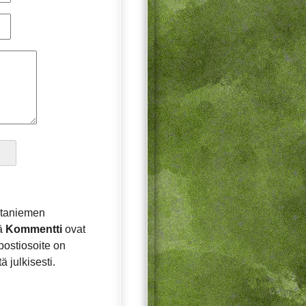
Otaniemen
ä
Kommentti
ovat
postiosoite on
ä julkisesti.