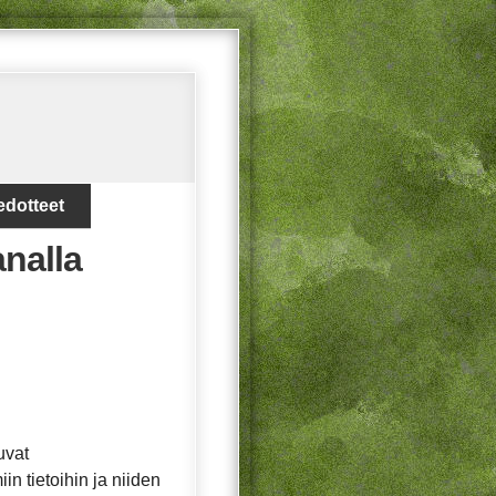
edotteet
analla
uvat
in tietoihin ja niiden