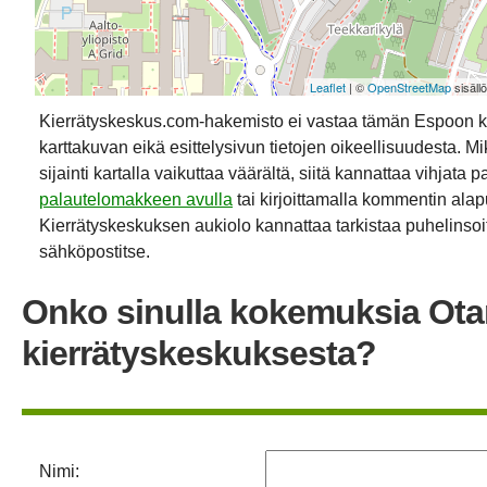
Leaflet
| ©
OpenStreetMap
sisäll
Kierrätyskeskus.com-hakemisto ei vastaa tämän Espoon k
karttakuvan eikä esittelysivun tietojen oikeellisuudesta. Mik
sijainti kartalla vaikuttaa väärältä, siitä kannattaa vihjata p
palautelomakkeen avulla
tai kirjoittamalla kommentin alap
Kierrätyskeskuksen aukiolo kannattaa tarkistaa puhelinsoit
sähköpostitse.
Onko sinulla kokemuksia Ot
kierrätyskeskuksesta?
Nimi: