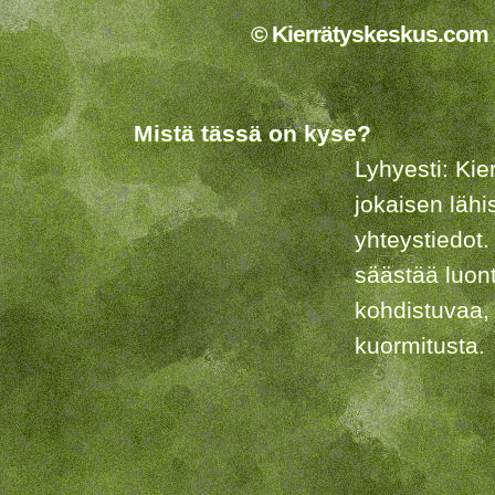
© Kierrätyskeskus.com 2
Mistä tässä on kyse?
Lyhyesti: Kie
jokaisen lähi
yhteystiedot.
säästää luon
kohdistuvaa,
kuormitusta.