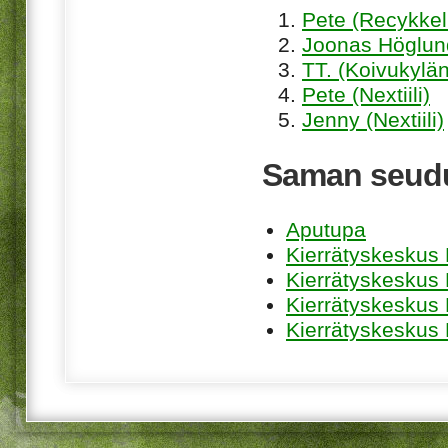
Pete (Recykkel
Joonas Höglund
TT. (Koivukylän
Pete (Nextiili)
Jenny (Nextiili)
Saman seudu
Aputupa
Kierrätyskeskus 
Kierrätyskeskus
Kierrätyskeskus
Kierrätyskeskus