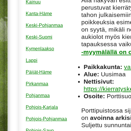
Alla näkyvän esitt
Kainuu
perustuvat kierrä
Kanta-Häme
tahon julkaisemiin
poikkeuksia esim
Keski-Pohjanmaa
on syytä, mikäli ne
aukiolot myös kie
Keski-Suomi
tapauksessa vaiku
Kymenlaakso
-myymälällä on o
Lappi
Paikkakunta:
va
Päijät-Häme
Alue:
Uusimaa
Nettisivut:
Pirkanmaa
https://kierratys
Osoite:
Porttisu
Pohjanmaa
Pohjois-Karjala
Porttipuistossa s
on
avoinna arkis
Pohjois-Pohjanmaa
Suljettu sunnuntai
Pohjois-Savo