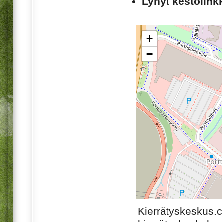
Lyhyt kestolinkk
+
−
Kierrätyskeskus.