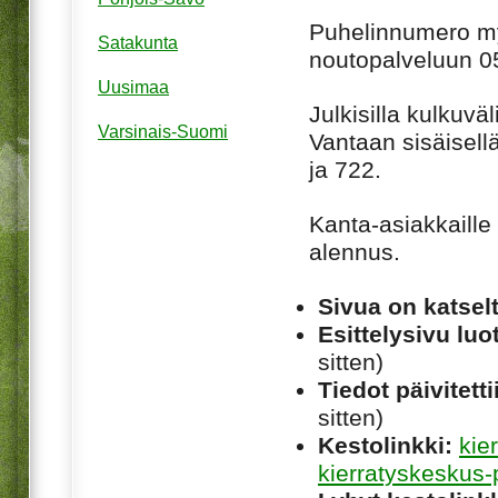
Puhelinnumero m
Satakunta
noutopalveluun 0
Uusimaa
Julkisilla kulkuvä
Varsinais-Suomi
Vantaan sisäisellä
ja 722.
Kanta-asiakkaille
alennus.
Sivua on katsel
Esittelysivu luot
sitten)
Tiedot päivitetti
sitten)
Kestolinkki:
kie
kierratyskeskus-p