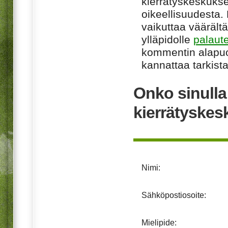
kierrätyskeskukse
oikeellisuudesta. M
vaikuttaa väärältä
ylläpidolle
palaut
kommentin alapuo
kannattaa tarkista
Onko sinulla
kierrätyske
Nimi:
Sähköpostiosoite:
Mielipide: