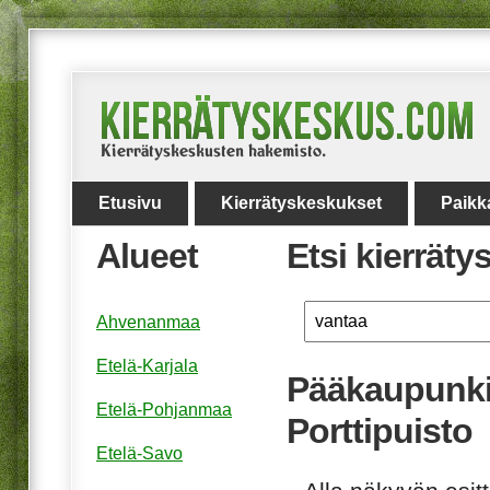
Etusivu
Kierrätyskeskukset
Paikk
Alueet
Etsi kierrät
Ahvenanmaa
Etelä-Karjala
Pääkaupunki
Etelä-Pohjanmaa
Porttipuisto
Etelä-Savo