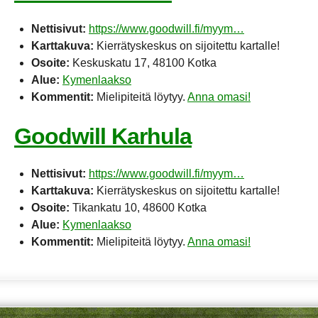
Nettisivut:
https://www.goodwill.fi/myym…
Karttakuva:
Kierrätyskeskus on sijoitettu kartalle!
Osoite:
Keskuskatu 17, 48100 Kotka
Alue:
Kymenlaakso
Kommentit:
Mielipiteitä löytyy.
Anna omasi!
Goodwill Karhula
Nettisivut:
https://www.goodwill.fi/myym…
Karttakuva:
Kierrätyskeskus on sijoitettu kartalle!
Osoite:
Tikankatu 10, 48600 Kotka
Alue:
Kymenlaakso
Kommentit:
Mielipiteitä löytyy.
Anna omasi!