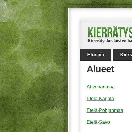
Etusivu
Kier
Alueet
Ahvenanmaa
Etelä-Karjala
Etelä-Pohjanmaa
Etelä-Savo