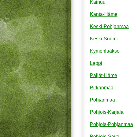
Kainuu
Kanta-Häme
Keski-Pohjanmaa
Keski-Suomi
Kymenlaakso
Lappi
Päijät-Häme
Pirkanmaa
Pohjanmaa
Pohjois-Karjala
Pohjois-Pohjanmaa
Pohjois-Savo