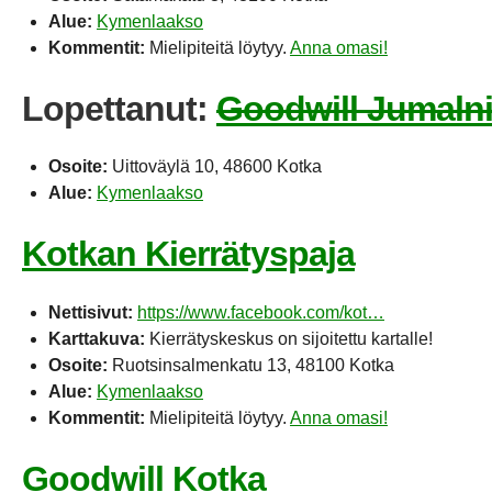
Alue:
Kymenlaakso
Kommentit:
Mielipiteitä löytyy.
Anna omasi!
Lopettanut:
Goodwill Jumaln
Osoite:
Uittoväylä 10, 48600 Kotka
Alue:
Kymenlaakso
Kotkan Kierrätyspaja
Nettisivut:
https://www.facebook.com/kot…
Karttakuva:
Kierrätyskeskus on sijoitettu kartalle!
Osoite:
Ruotsinsalmenkatu 13, 48100 Kotka
Alue:
Kymenlaakso
Kommentit:
Mielipiteitä löytyy.
Anna omasi!
Goodwill Kotka