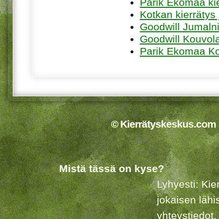
Parik Ekomaa ki
Kotkan kierrätys
Goodwill Jumaln
Goodwill Kouvol
Parik Ekomaa K
© Kierrätyskeskus.com 2
Mistä tässä on kyse?
Lyhyesti: Kie
jokaisen lähi
yhteystiedot.