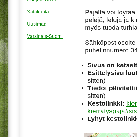
Pajalta voi löytää
Satakunta
pelejä, leluja ja k
Uusimaa
myös tuoda turhia
Varsinais-Suomi
Sähköpostiosoite
puhelinnumero 0
Sivua on katsel
Esittelysivu luot
sitten)
Tiedot päivitetti
sitten)
Kestolinkki:
kie
kierratyspaja#sis
Lyhyt kestolinkk