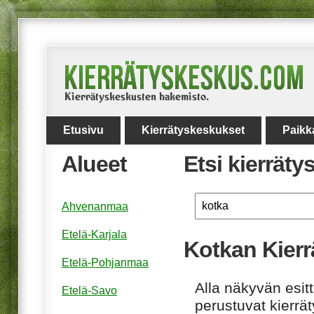
Etusivu
Kierrätyskeskukset
Paikk
Alueet
Etsi kierrät
Ahvenanmaa
Etelä-Karjala
Kotkan Kierr
Etelä-Pohjanmaa
Alla näkyvän esitt
Etelä-Savo
perustuvat kierrä