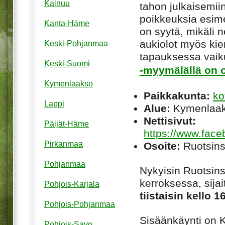
Kainuu
tahon julkaisemiin
poikkeuksia esim
Kanta-Häme
on syytä, mikäli ne
aukiolot myös kie
Keski-Pohjanmaa
tapauksessa vaiku
Keski-Suomi
-myymälällä on o
Kymenlaakso
Paikkakunta:
ko
Lappi
Alue:
Kymenlaa
Nettisivut:
Päijät-Häme
https://www.face
Pirkanmaa
Osoite:
Ruotsins
Pohjanmaa
Nykyisin Ruotsins
kerroksessa, sija
Pohjois-Karjala
tiistaisin kello 
Pohjois-Pohjanmaa
Sisäänkäynti on 
Pohjois-Savo