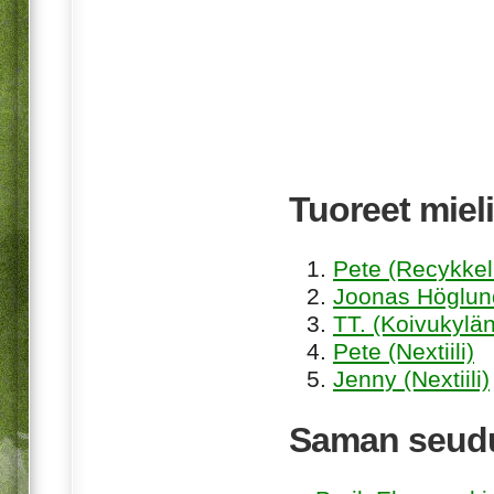
Tuoreet mieli
Pete (Recykkel
Joonas Höglund
TT. (Koivukylän
Pete (Nextiili)
Jenny (Nextiili)
Saman seudu