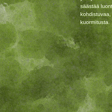
säästää luon
kohdistuvaa,
kuormitusta.