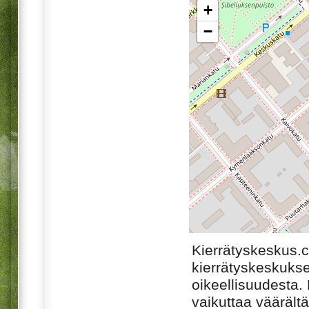
+
−
Kierrätyskeskus.
kierrätyskeskukse
oikeellisuudesta. M
vaikuttaa väärältä