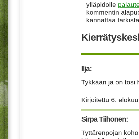
ylläpidolle
palaut
kommentin alapuo
kannattaa tarkista
Kierrätyskes
Ilja:
Tykkään ja on tosi h
Kirjoitettu
6. elokuu
Sirpa Tiihonen:
Tyttärenpojan koh