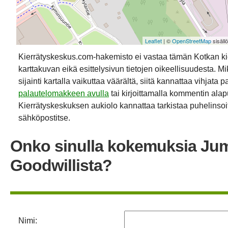
Leaflet
| ©
OpenStreetMap
sisäll
Kierrätyskeskus.com-hakemisto ei vastaa tämän Kotkan k
karttakuvan eikä esittelysivun tietojen oikeellisuudesta. Mik
sijainti kartalla vaikuttaa väärältä, siitä kannattaa vihjata p
palautelomakkeen avulla
tai kirjoittamalla kommentin alap
Kierrätyskeskuksen aukiolo kannattaa tarkistaa puhelinsoit
sähköpostitse.
Onko sinulla kokemuksia Ju
Goodwillista?
Nimi: