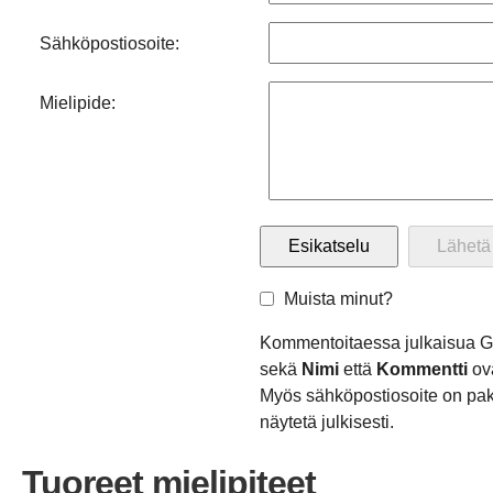
Sähköpostiosoite:
Mielipide:
Muista minut?
Kommentoitaessa julkaisua G
sekä
Nimi
että
Kommentti
ova
Myös sähköpostiosoite on pako
näytetä julkisesti.
Tuoreet mielipiteet