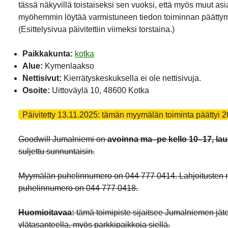
tässä näkyvillä toistaiseksi sen vuoksi, että myös muut asi
myöhemmin löytää varmistuneen tiedon toiminnan päättym
(Esittelysivua päivitettiin viimeksi torstaina.)
Paikkakunta:
kotka
Alue:
Kymenlaakso
Nettisivut:
Kierrätyskeskuksella ei ole nettisivuja.
Osoite:
Uittoväylä 10, 48600 Kotka
Päivitetty 13.11.2025: tämän myymälän toiminta päättyi 2
Goodwill Jumalniemi on
avoinna ma–pe kello 10–17, lau
suljettu sunnuntaisin.
Myymälän puhelinnumero on 044 777 0414. Lahjoitusten 
puhelinnumero on 044 777 0418.
Huomioitavaa:
tämä toimipiste sijaitsee Jumalniemen jä
ylätasanteella, myös parkkipaikkoja siellä.