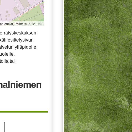
öntuottajat, Points © 2012 LINZ
ierrätyskeskuksen
äli esittelysivun
alvelun ylläpidolle
uolelle.
olla tai
malniemen