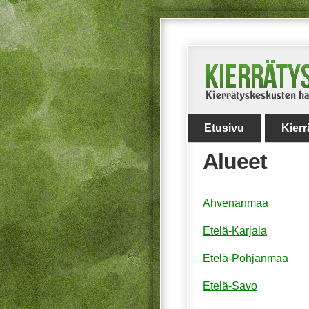
Etusivu
Kier
Alueet
Ahvenanmaa
Etelä-Karjala
Etelä-Pohjanmaa
Etelä-Savo