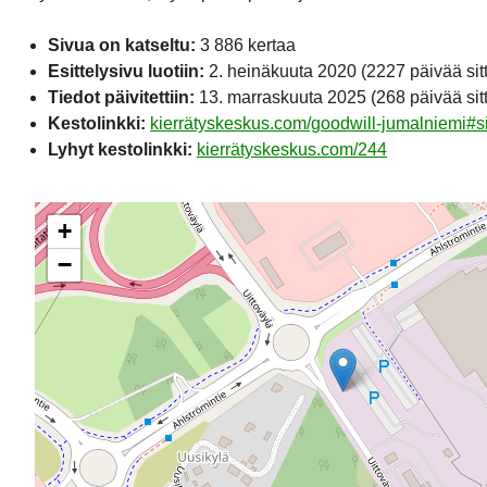
Sivua on katseltu:
3 886 kertaa
Esittelysivu luotiin:
2. heinäkuuta 2020
(2227 päivää sit
Tiedot päivitettiin:
13. marraskuuta 2025
(268 päivää sit
Kestolinkki:
kierrätyskeskus.com/goodwill-jumalniemi#si
Lyhyt kestolinkki:
kierrätyskeskus.com/244
+
−