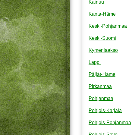
Kainuu
Kanta-Häme
Keski-Pohjanmaa
Keski-Suomi
Kymenlaakso
Lappi
Päijät-Häme
Pirkanmaa
Pohjanmaa
Pohjois-Karjala
Pohjois-Pohjanmaa
Pohjois-Savo