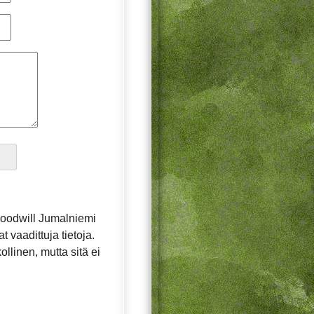
oodwill Jumalniemi
t vaadittuja tietoja.
llinen, mutta sitä ei