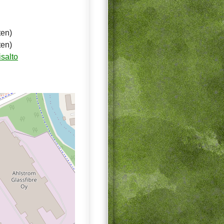
ten)
ten)
salto