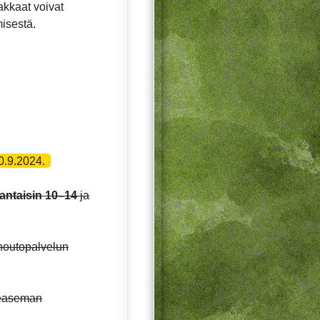
akkaat voivat
isestä.
0.9.2024.
antaisin 10–14
ja
noutopalvelun
teaseman