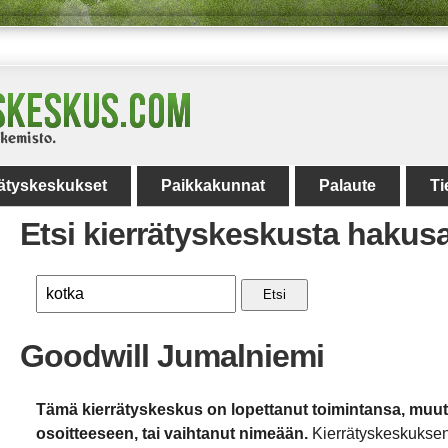
rätyskeskukset
Paikkakunnat
Palaute
Ti
Etsi kierrätyskeskusta hakus
Etsi
Goodwill Jumalniemi
Tämä kierrätyskeskus on lopettanut toimintansa, muu
osoitteeseen, tai vaihtanut nimeään.
Kierrätyskeskuksen 