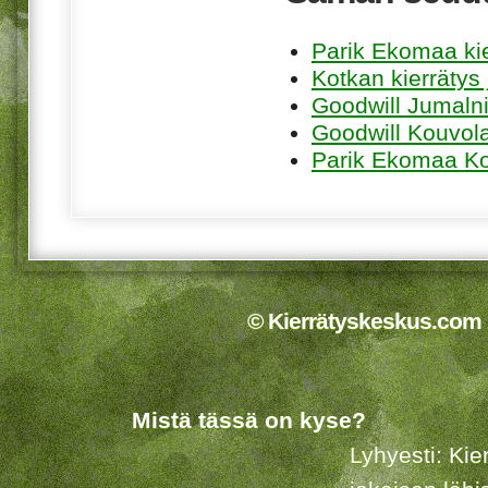
Parik Ekomaa ki
Kotkan kierrätys
Goodwill Jumaln
Goodwill Kouvol
Parik Ekomaa K
© Kierrätyskeskus.com 2
Mistä tässä on kyse?
Lyhyesti: Kie