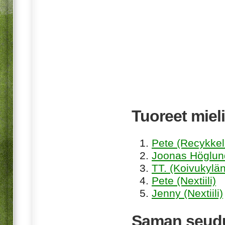
Tuoreet mieli
Pete (Recykkel
Joonas Höglund
TT. (Koivukylän
Pete (Nextiili)
Jenny (Nextiili)
Saman seudu