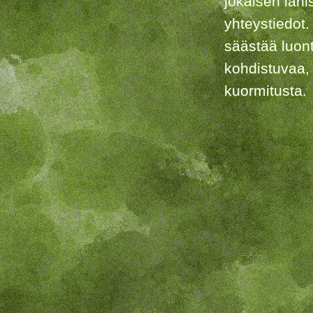
jokaisen lähi
yhteystiedot.
säästää luon
kohdistuvaa,
kuormitusta.