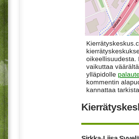
Kierrätyskeskus.
kierrätyskeskukse
oikeellisuudesta. M
vaikuttaa väärältä
ylläpidolle
palaut
kommentin alapuo
kannattaa tarkista
Kierrätyskes
Sirkka-Liisa Syvel