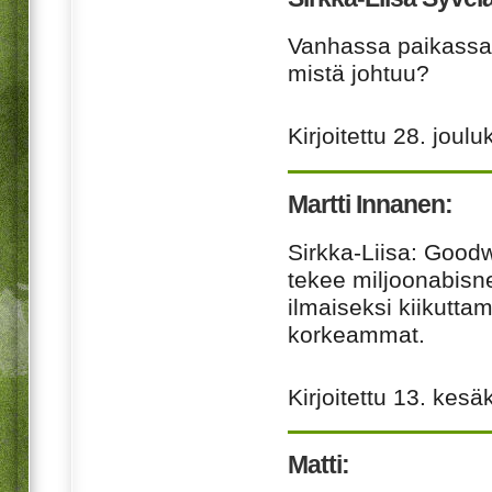
Vanhassa paikassa
mistä johtuu?
Kirjoitettu
28. joulu
Martti Innanen:
Sirkka-Liisa: Good
tekee miljoonabisne
ilmaiseksi kiikuttam
korkeammat.
Kirjoitettu
13. kesä
Matti: