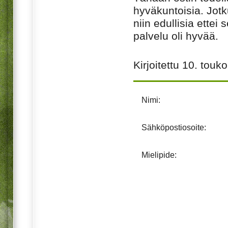
hyväkuntoisia. Jotk
niin edullisia ettei
palvelu oli hyvää.
Kirjoitettu
10. touk
Nimi:
Sähköpostiosoite:
Mielipide: