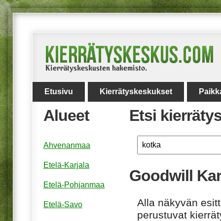
Etusivu
Kierrätyskeskukset
Paikk
Alueet
Etsi kierrät
Ahvenanmaa
Etelä-Karjala
Goodwill Ka
Etelä-Pohjanmaa
Alla näkyvän esitt
Etelä-Savo
perustuvat kierrä