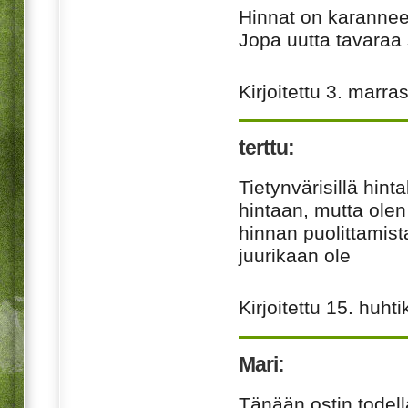
Hinnat on karanneet 
Jopa uutta tavaraa 
Kirjoitettu
3. marra
terttu:
Tietynvärisillä hint
hintaan, mutta ole
hinnan puolittamista
juurikaan ole
Kirjoitettu
15. huhti
Mari:
Tänään ostin todella