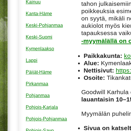
Kainuu
tahon julkaisemiin
poikkeuksia esim
Kanta-Häme
on syytä, mikäli ne
aukiolot myös kie
Keski-Pohjanmaa
tapauksessa vaiku
Keski-Suomi
-myymälällä on o
Kymenlaakso
Paikkakunta:
ko
Lappi
Alue:
Kymenlaa
Nettisivut:
https
Päijät-Häme
Osoite:
Tikankat
Pirkanmaa
Goodwill Karhula
Pohjanmaa
lauantaisin 10–1
Pohjois-Karjala
Myymälän puhel
Pohjois-Pohjanmaa
Sivua on katsel
Pohjois-Savo