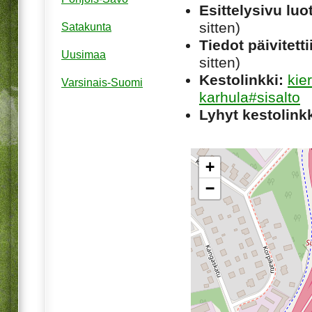
Esittelysivu luot
sitten)
Satakunta
Tiedot päivitetti
Uusimaa
sitten)
Kestolinkki:
kie
Varsinais-Suomi
karhula#sisalto
Lyhyt kestolinkk
+
−