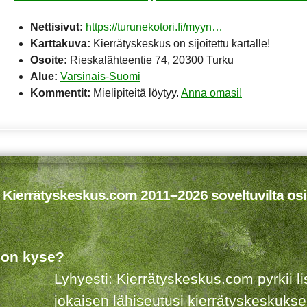
Nettisivut:
https://turunekotori.fi/myyn…
Karttakuva:
Kierrätyskeskus on sijoitettu kartalle!
Osoite:
Rieskalähteentie 74, 20300 Turku
Alue:
Varsinais-Suomi
Kommentit:
Mielipiteitä löytyy.
Anna omasi!
 Kierrätyskeskus.com 2011–2026 soveltuvilta osi
 on kyse?
Lyhyesti: Kierrätyskeskus.com pyrkii 
jokaisen lähiseutusi kierrätyskeskuks