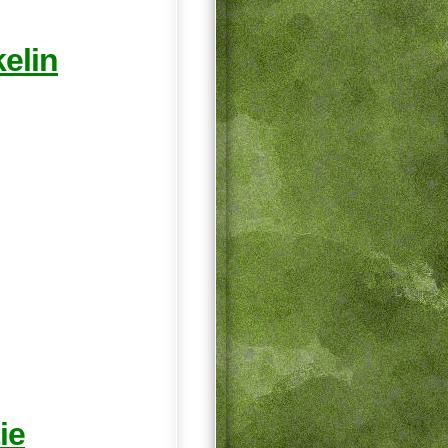
elin
ie