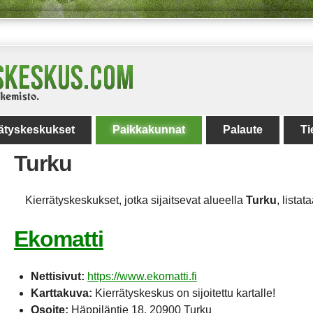
rätyskeskukset
Paikkakunnat
Palaute
Ti
Turku
Kierrätyskeskukset, jotka sijaitsevat alueella
Turku
, listat
Ekomatti
Nettisivut:
https://www.ekomatti.fi
Karttakuva:
Kierrätyskeskus on sijoitettu kartalle!
Osoite:
Häppiläntie 18, 20900 Turku