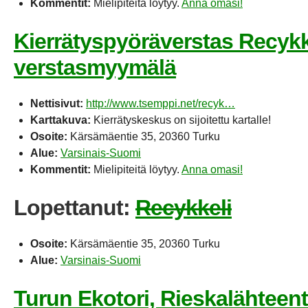
Kommentit:
Mielipiteitä löytyy.
Anna omasi!
Kierrätyspyöräverstas Recykk
verstasmyymälä
Nettisivut:
http://www.tsemppi.net/recyk…
Karttakuva:
Kierrätyskeskus on sijoitettu kartalle!
Osoite:
Kärsämäentie 35, 20360 Turku
Alue:
Varsinais-Suomi
Kommentit:
Mielipiteitä löytyy.
Anna omasi!
Lopettanut:
Recykkeli
Osoite:
Kärsämäentie 35, 20360 Turku
Alue:
Varsinais-Suomi
Turun Ekotori, Rieskalähteent