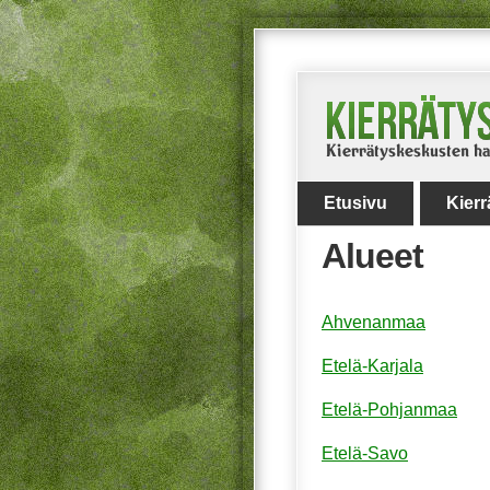
Etusivu
Kier
Alueet
Ahvenanmaa
Etelä-Karjala
Etelä-Pohjanmaa
Etelä-Savo