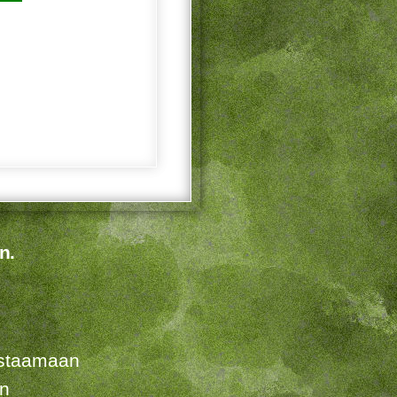
n.
listaamaan
en