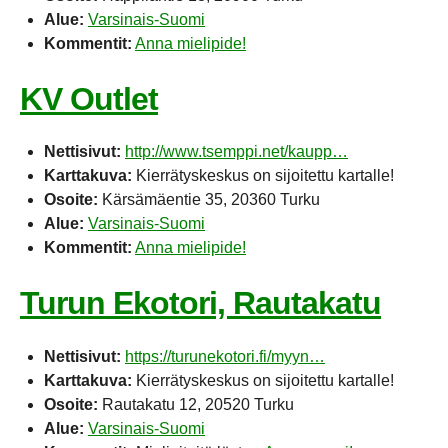
Alue:
Varsinais-Suomi
Kommentit:
Anna mielipide!
KV Outlet
Nettisivut:
http://www.tsemppi.net/kaupp…
Karttakuva:
Kierrätyskeskus on sijoitettu kartalle!
Osoite:
Kärsämäentie 35, 20360 Turku
Alue:
Varsinais-Suomi
Kommentit:
Anna mielipide!
Turun Ekotori, Rautakatu
Nettisivut:
https://turunekotori.fi/myyn…
Karttakuva:
Kierrätyskeskus on sijoitettu kartalle!
Osoite:
Rautakatu 12, 20520 Turku
Alue:
Varsinais-Suomi