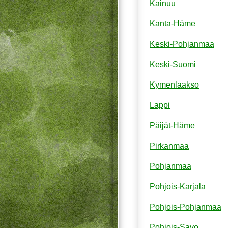
Kainuu
Kanta-Häme
Keski-Pohjanmaa
Keski-Suomi
Kymenlaakso
Lappi
Päijät-Häme
Pirkanmaa
Pohjanmaa
Pohjois-Karjala
Pohjois-Pohjanmaa
Pohjois-Savo