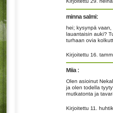
Kirjoitettu
29. hein
minna salmi:
hei; kysynpä vaan, 
lauantaisin auki? Tu
turhaan ovia kolkut
Kirjoitettu
16. tamm
Miia :
Olen asioinut Neka
ja olen todella tyyt
mutkatonta ja tavar
Kirjoitettu
11. huhti