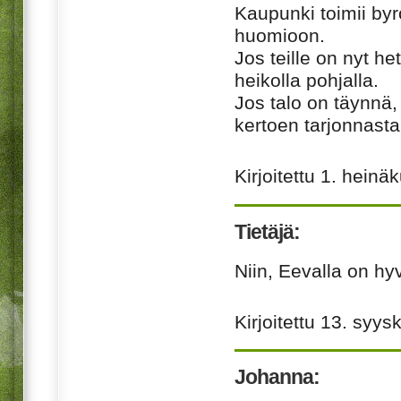
Kaupunki toimii byr
huomioon.
Jos teille on nyt he
heikolla pohjalla.
Jos talo on täynnä, 
kertoen tarjonnasta
Kirjoitettu
1. heinä
Tietäjä:
Niin, Eevalla on h
Kirjoitettu
13. syys
Johanna: