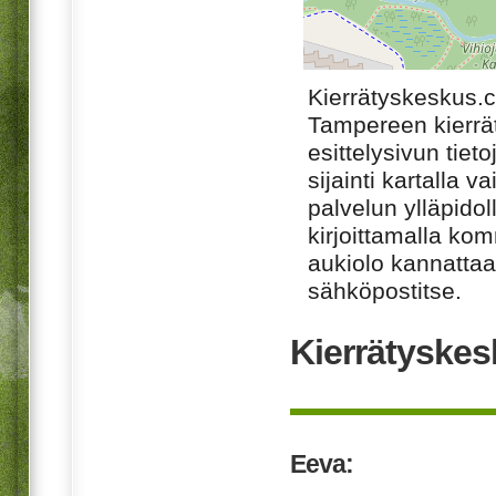
Kierrätyskeskus.
Tampereen kierrä
esittelysivun tiet
sijainti kartalla v
palvelun ylläpido
kirjoittamalla ko
aukiolo kannattaa 
sähköpostitse.
Kierrätyskes
Eeva: