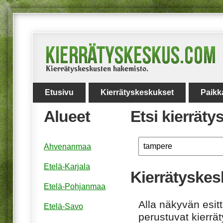
Etusivu
Kierrätyskeskukset
Paikk
Alueet
Etsi kierrät
Ahvenanmaa
Etelä-Karjala
Kierrätyskes
Etelä-Pohjanmaa
Alla näkyvän esitt
Etelä-Savo
perustuvat kierrä