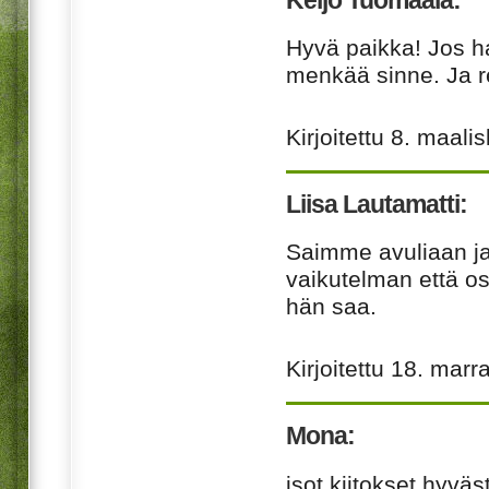
Hyvä paikka! Jos ha
menkää sinne. Ja re
Kirjoitettu
8. maali
Liisa Lautamatti:
Saimme avuliaan j
vaikutelman että os
hän saa.
Kirjoitettu
18. marr
Mona:
isot kiitokset hyvä