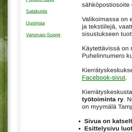
sähköpostiosoite 
Satakunta
Valikoimassa on e
Uusimaa
ja tekstiilejä, vaat
sisustukseen tuott
Varsinais-Suomi
Käytettävissä on n
Puhelinnumero ku
Kierrätyskeskukse
Facebook-sivut
.
Kierrätyskeskusta
työtoiminta ry
. N
on myymälä Tampe
Sivua on katsel
Esittelysivu luot