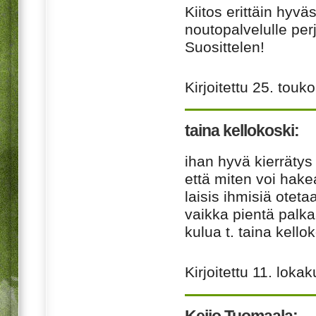
Kiitos erittäin hyv
noutopalvelulle per
Suosittelen!
Kirjoitettu
25. touk
taina kellokoski:
ihan hyvä kierrätys 
että miten voi hake
laisis ihmisiä oteta
vaikka pientä palka
kulua t. taina kello
Kirjoitettu
11. loka
Keijo Tuomaala: