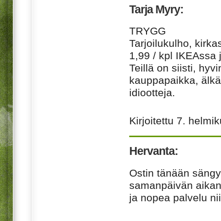
Tarja Myry:
TRYGG
Tarjoilukulho, kirkas
1,99 / kpl
IKEA
ssa j
Teillä on siisti, hyv
kauppapaikka, älkää
idiootteja.
Kirjoitettu
7. helmi
Hervanta:
Ostin tänään sängyn
samanpäivän aikana
ja nopea palvelu ni