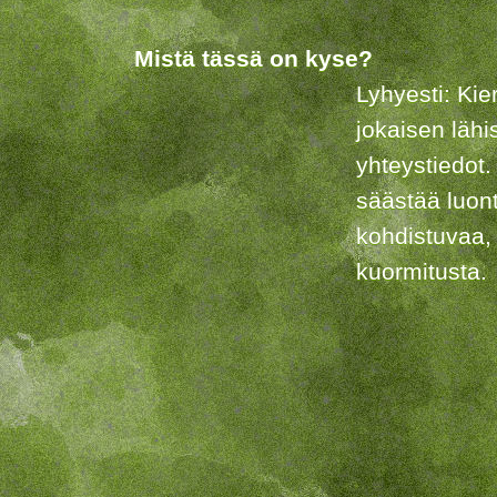
Mistä tässä on kyse?
Lyhyesti: Kie
jokaisen lähi
yhteystiedot.
säästää luon
kohdistuvaa,
kuormitusta.