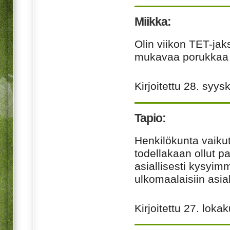
Miikka:
Olin viikon
TET
-jak
mukavaa porukkaa ja 
Kirjoitettu
28. syys
Tapio:
Henkilökunta vaikut
todellakaan ollut pa
asiallisesti kysyi
ulkomaalaisiin asiak
Kirjoitettu
27. loka