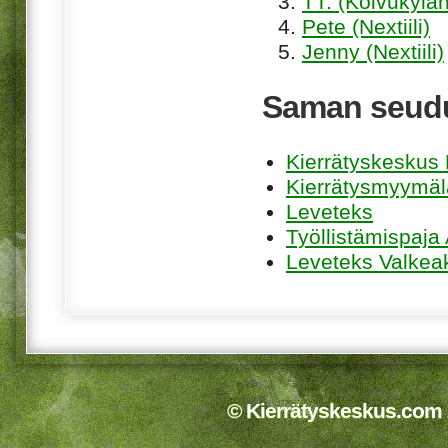
TT. (Koivukylän
Pete (Nextiili)
Jenny (Nextiili)
Saman seudu
Kierrätyskeskus K
Kierrätysmyymäl
Leveteks
Työllistämispaja
Leveteks Valkea
© Kierrätyskeskus.com 2