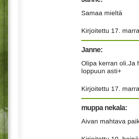
Samaa mieltä
Kirjoitettu
17. marr
Janne:
Olipa kerran oli.Ja
loppuun asti+
Kirjoitettu
17. marr
muppa nekala:
Aivan mahtava paikk
Kirjoitettu
10. hein