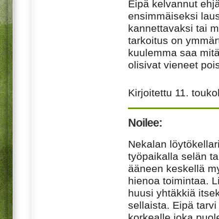
Eipä kelvannut ehjä 
ensimmäiseksi lause:
kannettavaksi tai m
tarkoitus on ymmärt
kuulemma saa mitä
olisivat vieneet poi
Kirjoitettu
11. touk
Noilee:
Nekalan löytökellar
työpaikalla selän t
ääneen keskellä myy
hienoa toimintaa. L
huusi yhtäkkiä its
sellaista. Eipä tarv
korkealle joka puol