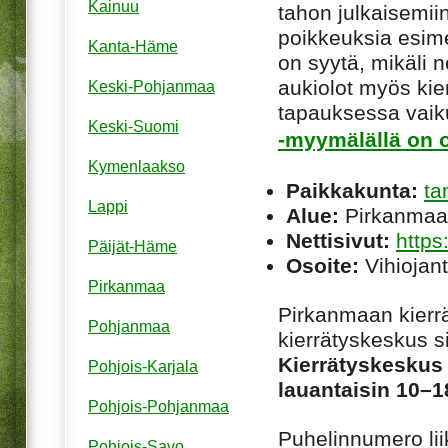
Kainuu
tahon julkaisemiin
poikkeuksia esim
Kanta-Häme
on syytä, mikäli ne
aukiolot myös kie
Keski-Pohjanmaa
tapauksessa vaiku
Keski-Suomi
-myymälällä on o
Kymenlaakso
Paikkakunta:
ta
Lappi
Alue:
Pirkanmaa
Nettisivut:
https
Päijät-Häme
Osoite:
Vihiojan
Pirkanmaa
Pirkanmaan kierrä
Pohjanmaa
kierrätyskeskus si
Kierrätyskeskus
Pohjois-Karjala
lauantaisin 10–1
Pohjois-Pohjanmaa
Puhelinnumero li
Pohjois-Savo