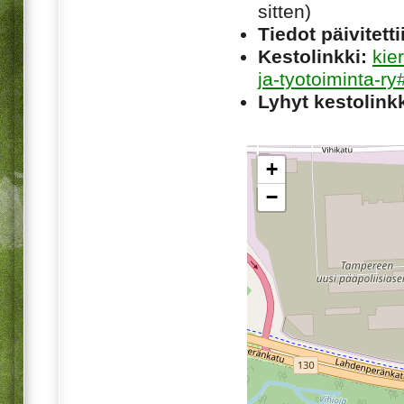
sitten)
Tiedot päivitetti
Kestolinkki:
kie
ja-tyotoiminta-ry
Lyhyt kestolinkk
+
−