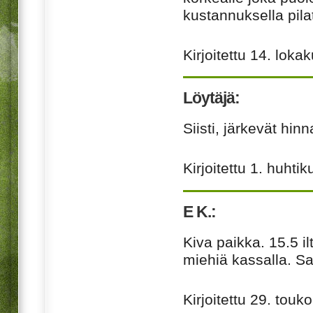
kustannuksella pila
Kirjoitettu
14. loka
Löytäjä:
Siisti, järkevät hi
Kirjoitettu
1. huhtik
E K.:
Kiva paikka. 15.5 il
miehiä kassalla. Saa
Kirjoitettu
29. touk