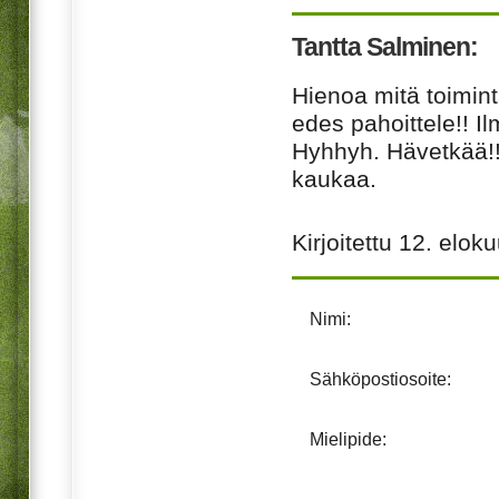
Tantta Salminen:
Hienoa mitä toimint
edes pahoittele!! Il
Hyhhyh. Hävetkää!!
kaukaa.
Kirjoitettu
12. elok
Nimi:
Sähköpostiosoite:
Mielipide: