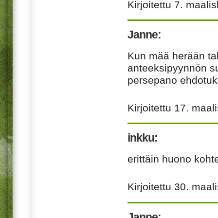
Kirjoitettu
7. maali
Janne:
Kun mää herään talv
anteeksipyynnön s
persepano ehdotuk
Kirjoitettu
17. maal
inkku:
erittäin huono koht
Kirjoitettu
30. maal
Janne: