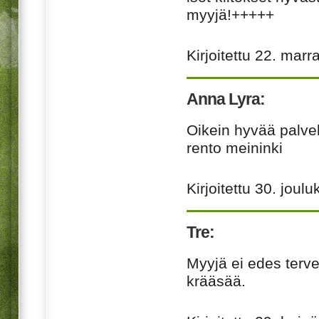
myyjä!+++++
Kirjoitettu
22. marr
Anna Lyra:
Oikein hyvää palvel
rento meininki
Kirjoitettu
30. joulu
Tre:
Myyjä ei edes terve
krääsää.