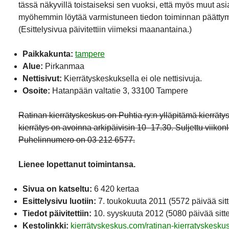
tässä näkyvillä toistaiseksi sen vuoksi, että myös muut asi
myöhemmin löytää varmistuneen tiedon toiminnan päättym
(Esittelysivua päivitettiin viimeksi maanantaina.)
Paikkakunta:
tampere
Alue:
Pirkanmaa
Nettisivut:
Kierrätyskeskuksella ei ole nettisivuja.
Osoite:
Hatanpään valtatie 3, 33100 Tampere
Ratinan kierrätyskeskus on Puhtia ry:n ylläpitämä kierrät
kierrätys on avoinna arkipäivisin 10–17.30. Suljettu viikon
Puhelinnumero on 03 212 6577.
Lienee lopettanut toimintansa.
Sivua on katseltu:
6 420 kertaa
Esittelysivu luotiin:
7. toukokuuta 2011
(5572 päivää sit
Tiedot päivitettiin:
10. syyskuuta 2012
(5080 päivää sitt
Kestolinkki:
kierrätyskeskus.com/ratinan-kierratyskeskus