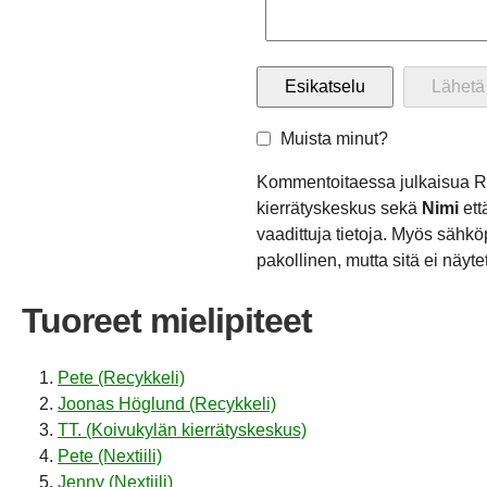
Muista minut?
Kommentoitaessa julkaisua R
kierrätyskeskus sekä
Nimi
ett
vaadittuja tietoja. Myös sähkö
pakollinen, mutta sitä ei näytet
Tuoreet mielipiteet
Pete (Recykkeli)
Joonas Höglund (Recykkeli)
TT. (Koivukylän kierrätyskeskus)
Pete (Nextiili)
Jenny (Nextiili)