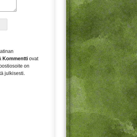
atinan
ä
Kommentti
ovat
postiosoite on
ä julkisesti.