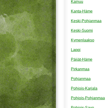
Kainuu
Kanta-Häme
Keski-Pohjanmaa
Keski-Suomi
Kymenlaakso
Lappi
Päijät-Häme
Pirkanmaa
Pohjanmaa
Pohjois-Karjala
Pohjois-Pohjanmaa
Pohjois-Savo