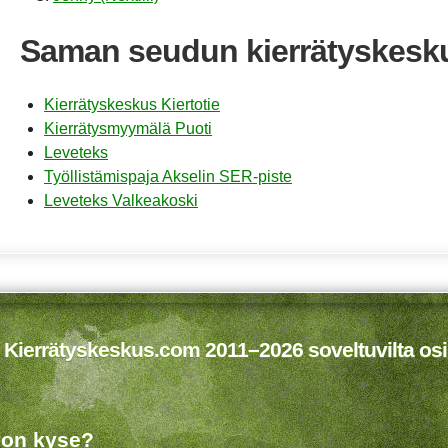
Saman seudun kierrätyskesk
Kierrätyskeskus Kiertotie
Kierrätysmyymälä Puoti
Leveteks
Työllistämispaja Akselin SER-piste
Leveteks Valkeakoski
 Kierrätyskeskus.com 2011–2026 soveltuvilta osi
 on kyse?