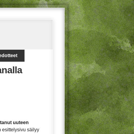
edotteet
analla
ttanut uuteen
esittelysivu säilyy