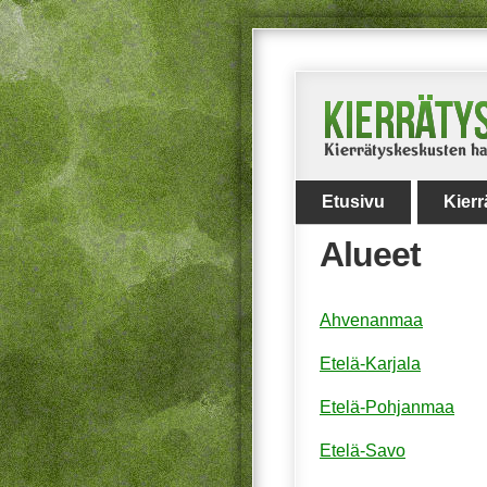
Etusivu
Kier
Alueet
Ahvenanmaa
Etelä-Karjala
Etelä-Pohjanmaa
Etelä-Savo