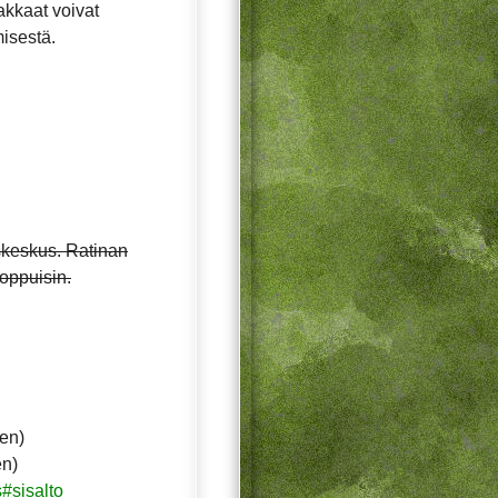
akkaat voivat
isestä.
yskeskus. Ratinan
loppuisin.
ten)
en)
#sisalto