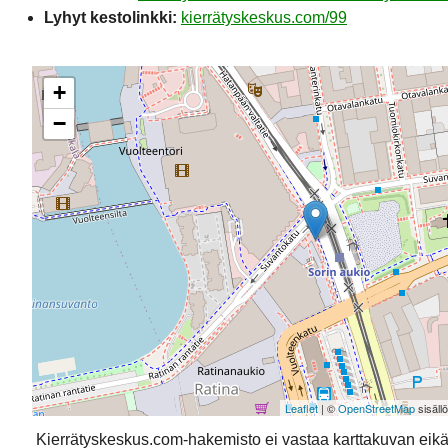
Lyhyt kestolinkki:
kierrätyskeskus.com/99
+
−
Leaflet
| ©
OpenStreetMap
sisäll
Kierrätyskeskus.com-hakemisto ei vastaa karttakuvan eikä 