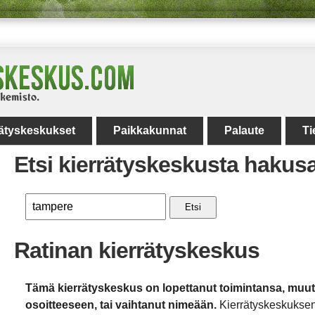
rätyskeskukset
Paikkakunnat
Palaute
Ti
Etsi kierrätyskeskusta hakus
Etsi
Ratinan kierrätyskeskus
Tämä kierrätyskeskus on lopettanut toimintansa, muu
osoitteeseen, tai vaihtanut nimeään.
Kierrätyskeskuksen 