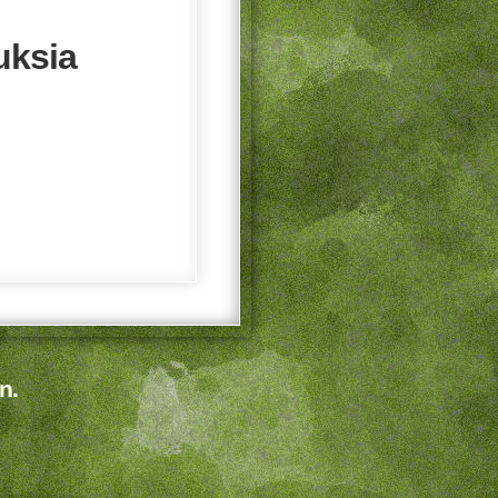
uksia
n.