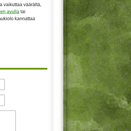
la vaikuttaa väärältä,
en avulla
tai
aukiolo kannattaa