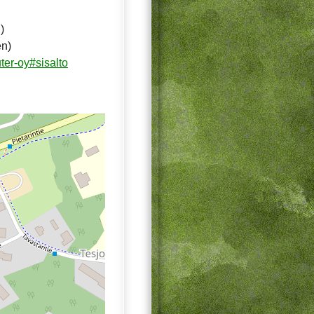
)
en)
ter-oy#sisalto