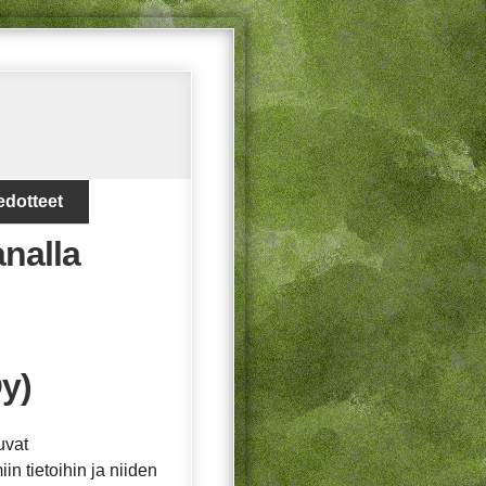
edotteet
analla
y)
uvat
in tietoihin ja niiden