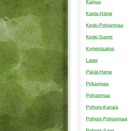
Kainuu
Kanta-Häme
Keski-Pohjanmaa
Keski-Suomi
Kymenlaakso
Lappi
Päijät-Häme
Pirkanmaa
Pohjanmaa
Pohjois-Karjala
Pohjois-Pohjanmaa
Pohjois-Savo