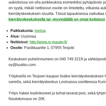
aukioloissa voi olla poikkeuksia esimerkiksi pyhäpäivän j
on syytä, mikäli nettisivun osoite on ilmoitettu, vilkaista a
kierrätyskeskuksen sivuilta. Tässä tapauksessa vaikuttaa si
kierrätyskeskuksella tai -myymälällä on omat kotisivut
.
Paikkakunta:
loviisa
Alue:
Uusimaa
Nettisivut:
http://www.rs-mauter.fi/
Osoite:
Pasikkaantie 1, 07955 Tesjoki
Keskuksen puhelinnumero on 040 749 3219 ja sähköpostio
oy@luukku.com.
Yrityksellä on Tesjoen kaupan lisäksi kierrätyskeskuksen ha
varrella, sekä kierrätyskeskus Loviisassa osoitteessa Kun
Yritys hakee kodinkoneet ja turhat tavarat pois, sekä tyhje
Noutokorvaus on 20€.