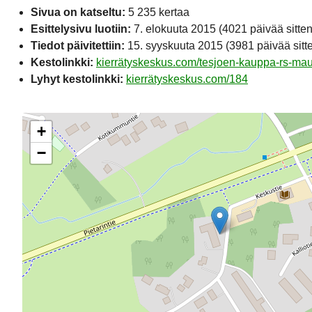
Sivua on katseltu:
5 235 kertaa
Esittelysivu luotiin:
7. elokuuta 2015
(4021 päivää sitten
Tiedot päivitettiin:
15. syyskuuta 2015
(3981 päivää sitt
Kestolinkki:
kierrätyskeskus.com/tesjoen-kauppa-rs-mau
Lyhyt kestolinkki:
kierrätyskeskus.com/184
+
−