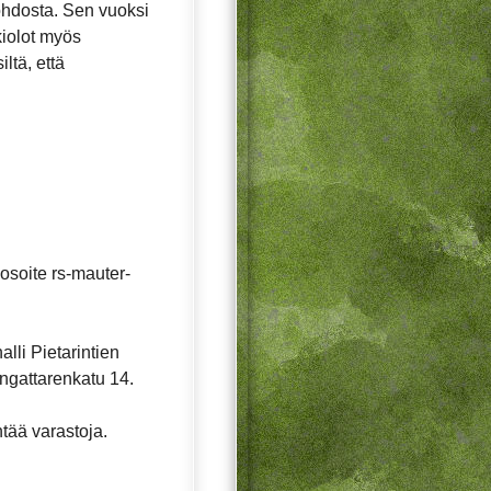
ohdosta. Sen vuoksi
ukiolot myös
ltä, että
soite rs-mauter-
lli Pietarintien
ingattarenkatu 14.
ntää varastoja.