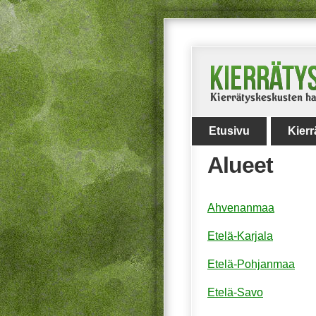
Etusivu
Kier
Alueet
Ahvenanmaa
Etelä-Karjala
Etelä-Pohjanmaa
Etelä-Savo