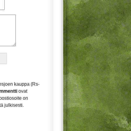
esjoen kauppa (Rs-
mmentti
ovat
postiosoite on
ä julkisesti.