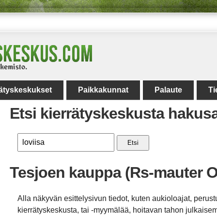
rätyskeskukset
Paikkakunnat
Palaute
Ti
Etsi kierrätyskeskusta hakus
Etsi
Tesjoen kauppa (Rs-mauter O
Alla näkyvän esittelysivun tiedot, kuten aukioloajat, perust
kierrätyskeskusta, tai -myymälää, hoitavan tahon julkaisemi