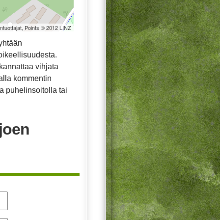
öntuottajat, Points © 2012 LINZ
yhtään
oikeellisuudesta.
ä kannattaa vihjata
malla kommentin
 puhelinsoitolla tai
joen