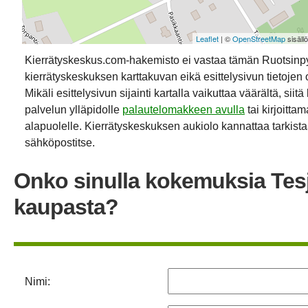
Leaflet
| ©
OpenStreetMap
sisäll
Kierrätyskeskus.com-hakemisto ei vastaa tämän Ruotsinp
kierrätyskeskuksen karttakuvan eikä esittelysivun tietojen 
Mikäli esittelysivun sijainti kartalla vaikuttaa väärältä, siit
palvelun ylläpidolle
palautelomakkeen avulla
tai kirjoitta
alapuolelle. Kierrätyskeskuksen aukiolo kannattaa tarkistaa
sähköpostitse.
Onko sinulla kokemuksia Tes
kaupasta?
Nimi: