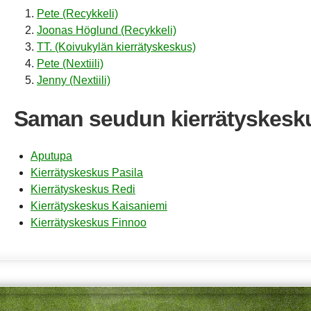
Pete (Recykkeli)
Joonas Höglund (Recykkeli)
TT. (Koivukylän kierrätyskeskus)
Pete (Nextiili)
Jenny (Nextiili)
Saman seudun kierrätyskesk
Aputupa
Kierrätyskeskus Pasila
Kierrätyskeskus Redi
Kierrätyskeskus Kaisaniemi
Kierrätyskeskus Finnoo