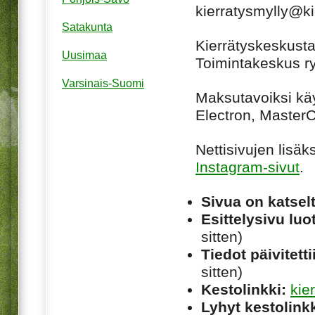
kierratysmylly@kie
Satakunta
Kierrätyskeskusta
Uusimaa
Toimintakeskus ry
Varsinais-Suomi
Maksutavoiksi käy 
Electron, MasterC
Nettisivujen lisäk
Instagram-sivut
.
Sivua on katsel
Esittelysivu luot
sitten)
Tiedot päivitetti
sitten)
Kestolinkki:
kie
Lyhyt kestolinkk