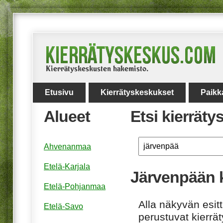
Etusivu
Kierrätyskeskukset
Paikk
Alueet
Etsi kierrät
Ahvenanmaa
Etelä-Karjala
Järvenpään k
Etelä-Pohjanmaa
Alla näkyvän esitt
Etelä-Savo
perustuvat kierrä