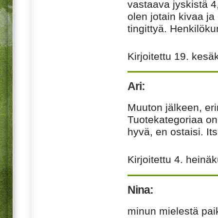
vastaava jyskistä 4
olen jotain kivaa j
tingittyä. Henkilök
Kirjoitettu
19. kesä
Ari:
Muuton jälkeen, erin
Tuotekategoriaa on m
hyvä, en ostaisi. I
Kirjoitettu
4. heinä
Nina:
minun mielestä paik