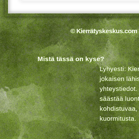
© Kierrätyskeskus.com 2
Mistä tässä on kyse?
Lyhyesti: Kie
jokaisen lähi
yhteystiedot.
säästää luon
kohdistuvaa,
kuormitusta.