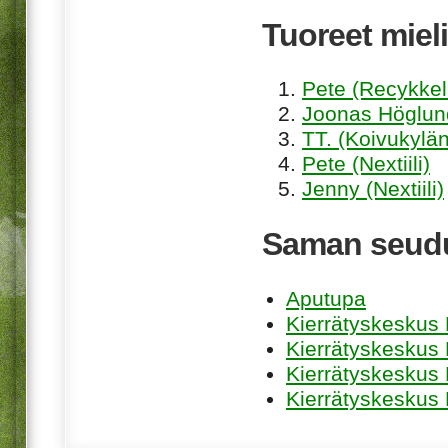
Tuoreet mieli
Pete (Recykkel
Joonas Höglund
TT. (Koivukylän
Pete (Nextiili)
Jenny (Nextiili)
Saman seudu
Aputupa
Kierrätyskeskus 
Kierrätyskeskus
Kierrätyskeskus
Kierrätyskeskus