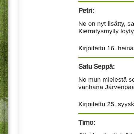
Petri:
Ne on nyt lisätty, s
Kierrätysmylly löyty
Kirjoitettu
16. hein
Satu Seppä:
No mun mielestä se
vanhana Järvenpäälä
Kirjoitettu
25. syys
Timo: