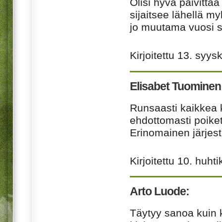
Olisi hyvä päivittää
sijaitsee lähellä my
jo muutama vuosi s
Kirjoitettu
13. syys
Elisabet Tuominen
Runsaasti kaikkea k
ehdottomasti poike
Erinomainen järjeste
Kirjoitettu
10. huhti
Arto Luode:
Täytyy sanoa kuin k