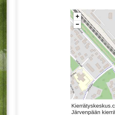
+
−
Kierrätyskeskus.
Järvenpään kierr