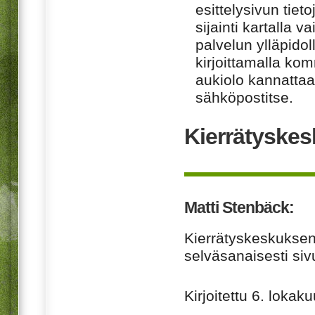
esittelysivun tiet
sijainti kartalla v
palvelun ylläpido
kirjoittamalla ko
aukiolo kannattaa 
sähköpostitse.
Kierrätyskes
Matti Stenbäck:
Kierrätyskeskuksen 
selväsanaisesti siv
Kirjoitettu
6. lokaku