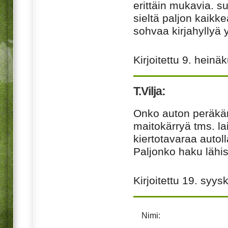
erittäin mukavia. su
sieltä paljon kaikk
sohvaa kirjahyllyä
Kirjoitettu
9. heinä
T.Vilja:
Onko auton peräkär
maitokärryä tms. la
kiertotavaraa autol
Paljonko haku lähis
Kirjoitettu
19. syys
Nimi: