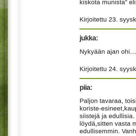
kiskota munista” eli
Kirjoitettu
23. syys
jukka:
Nykyään ajan ohi
Kirjoitettu
24. syys
piia:
Paljon tavaraa, toi
koriste-esineet,ka
siistejä ja edullisia
löydä,sitten vasta 
edullisemmin. Vanha