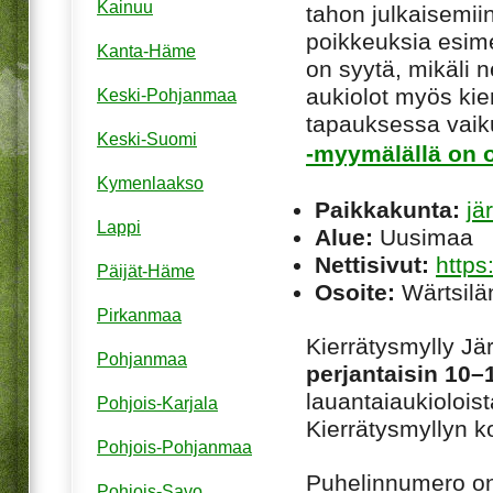
Kainuu
tahon julkaisemiin
poikkeuksia esim
Kanta-Häme
on syytä, mikäli ne
aukiolot myös kie
Keski-Pohjanmaa
tapauksessa vaiku
Keski-Suomi
-myymälällä on o
Kymenlaakso
Paikkakunta:
jä
Lappi
Alue:
Uusimaa
Nettisivut:
https:
Päijät-Häme
Osoite:
Wärtsilä
Pirkanmaa
Kierrätysmylly J
Pohjanmaa
perjantaisin 10–
lauantaiaukiolois
Pohjois-Karjala
Kierrätysmyllyn ko
Pohjois-Pohjanmaa
Puhelinnumero o
Pohjois-Savo