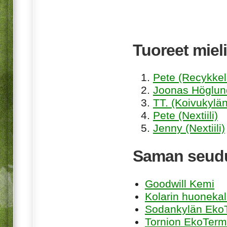
Tuoreet mieli
Pete (Recykkel
Joonas Höglund
TT. (Koivukylän
Pete (Nextiili)
Jenny (Nextiili)
Saman seudu
Goodwill Kemi
Kolarin huonekal
Sodankylän Eko
Tornion EkoTermi