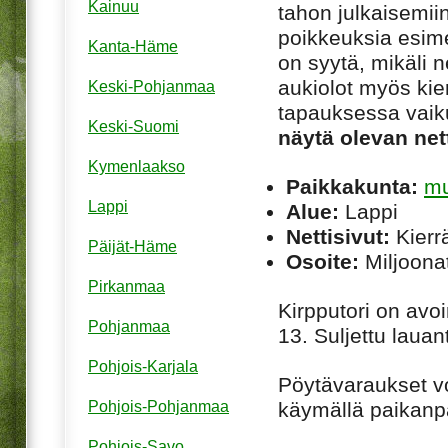
Kainuu
tahon julkaisemiin
poikkeuksia esim
Kanta-Häme
on syytä, mikäli ne
aukiolot myös kie
Keski-Pohjanmaa
tapauksessa vaiku
Keski-Suomi
näytä olevan net
Kymenlaakso
Paikkakunta:
mu
Lappi
Alue:
Lappi
Nettisivut:
Kierrä
Päijät-Häme
Osoite:
Miljoona
Pirkanmaa
Kirpputori on avo
Pohjanmaa
13. Suljettu lauan
Pohjois-Karjala
Pöytävaraukset v
käymällä paikanpä
Pohjois-Pohjanmaa
Pohjois-Savo