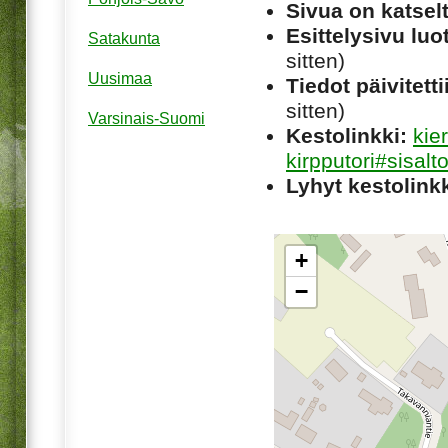
Sivua on katsel
Esittelysivu luot
Satakunta
sitten)
Uusimaa
Tiedot päivitetti
sitten)
Varsinais-Suomi
Kestolinkki:
kie
kirpputori#sisalt
Lyhyt kestolinkk
+
−