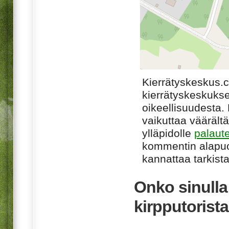
Kierrätyskeskus.
kierrätyskeskukse
oikeellisuudesta. M
vaikuttaa väärältä
ylläpidolle
palaut
kommentin alapuo
kannattaa tarkista
Onko sinull
kirpputorist