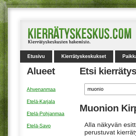
Etusivu
Kierrätyskeskukset
Paikk
Alueet
Etsi kierrät
Ahvenanmaa
Etelä-Karjala
Muonion Kir
Etelä-Pohjanmaa
Alla näkyvän esitt
Etelä-Savo
perustuvat kierrä