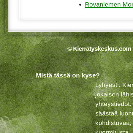
Rovaniemen Moni
© Kierrätyskeskus.com 2
Mistä tässä on kyse?
Lyhyesti: Kie
jokaisen lähi
yhteystiedot.
säästää luon
kohdistuvaa,
kuormitusta.