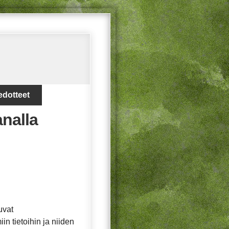
edotteet
analla
uvat
in tietoihin ja niiden