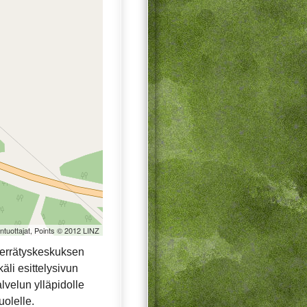
öntuottajat, Points © 2012 LINZ
ierrätyskeskuksen
äli esittelysivun
alvelun ylläpidolle
uolelle.