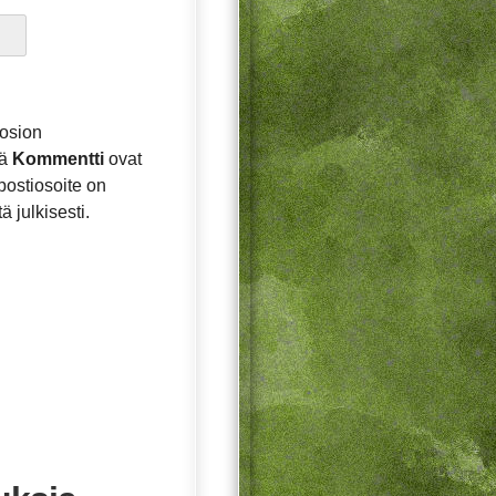
osion
tä
Kommentti
ovat
postiosoite on
ä julkisesti.