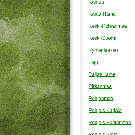
Kainuu
Kanta-Häme
Keski-Pohjanmaa
Keski-Suomi
Kymenlaakso
Lappi
Päijät-Häme
Pirkanmaa
Pohjanmaa
Pohjois-Karjala
Pohjois-Pohjanmaa
Pohjois-Savo