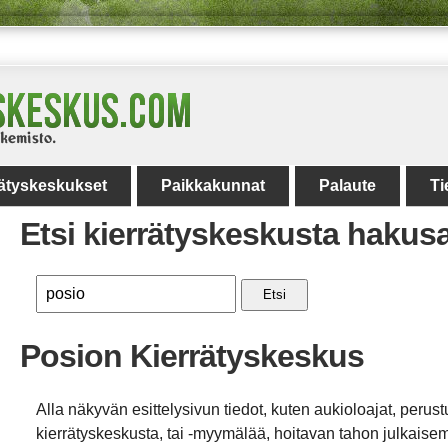
rätyskeskukset
Paikkakunnat
Palaute
Ti
Etsi kierrätyskeskusta hakus
Etsi
Posion Kierrätyskeskus
Alla näkyvän esittelysivun tiedot, kuten aukioloajat, perust
kierrätyskeskusta, tai -myymälää, hoitavan tahon julkaisemi