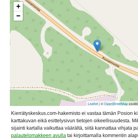
+
−
Leaflet
| ©
OpenStreetMap
sisäll
Kierrätyskeskus.com-hakemisto ei vastaa tämän Posion k
karttakuvan eikä esittelysivun tietojen oikeellisuudesta. Mik
sijainti kartalla vaikuttaa väärältä, siitä kannattaa vihjata p
palautelomakkeen avulla
tai kirjoittamalla kommentin alap