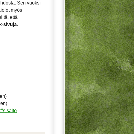
ohdosta. Sen vuoksi
ukiolot myös
ltä, että
k-sivuja
.
ten)
ten)
#sisalto