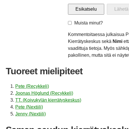
Muista minut?
Kommentoitaessa julkaisua P
Kierrätyskeskus sekä
Nimi
et
vaadittuja tietoja. Myös sähkö
pakollinen, mutta sitä ei näytet
Tuoreet mielipiteet
Pete (Recykkeli)
Joonas Höglund (Recykkeli)
TT. (Koivukylän kierrätyskeskus)
Pete (Nextiili)
Jenny (Nextiili)