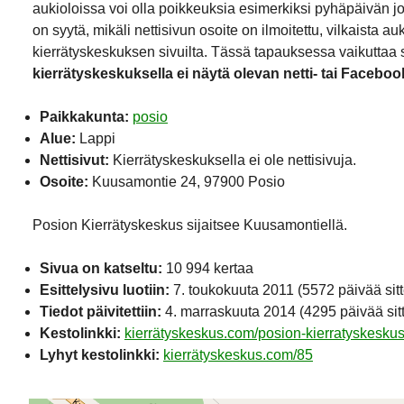
aukioloissa voi olla poikkeuksia esimerkiksi pyhäpäivän j
on syytä, mikäli nettisivun osoite on ilmoitettu, vilkaista a
kierrätyskeskuksen sivuilta. Tässä tapauksessa vaikuttaa si
kierrätyskeskuksella ei näytä olevan netti- tai Faceboo
Paikkakunta:
posio
Alue:
Lappi
Nettisivut:
Kierrätyskeskuksella ei ole nettisivuja.
Osoite:
Kuusamontie 24, 97900 Posio
Posion Kierrätyskeskus sijaitsee Kuusamontiellä.
Sivua on katseltu:
10 994 kertaa
Esittelysivu luotiin:
7. toukokuuta 2011
(5572 päivää sit
Tiedot päivitettiin:
4. marraskuuta 2014
(4295 päivää sit
Kestolinkki:
kierrätyskeskus.com/posion-kierratyskeskus
Lyhyt kestolinkki:
kierrätyskeskus.com/85