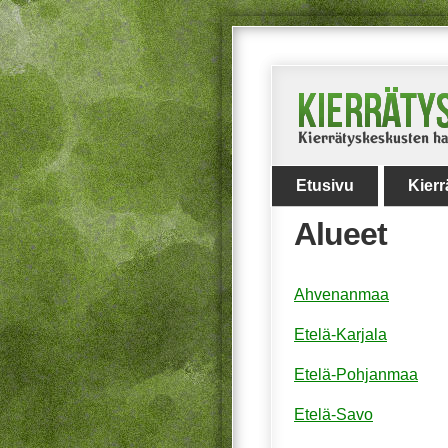
Etusivu
Kier
Alueet
Ahvenanmaa
Etelä-Karjala
Etelä-Pohjanmaa
Etelä-Savo