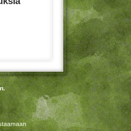
uksia
n.
listaamaan