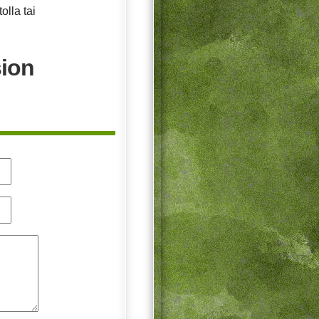
olla tai
sion