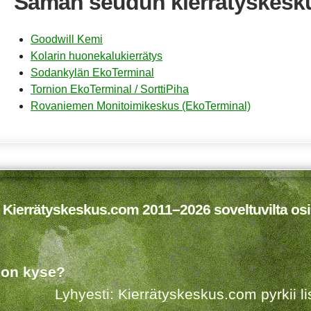
Saman seudun kierrätyskesk
Goodwill Kemi
Kolarin huonekalukierrätys
Sodankylän EkoTerminal
Tornion EkoTerminal / SorttiPiha
Rovaniemen Monitoimikeskus (EkoTerminal)
 Kierrätyskeskus.com 2011–2026 soveltuvilta osi
 on kyse?
Lyhyesti: Kierrätyskeskus.com pyrkii 