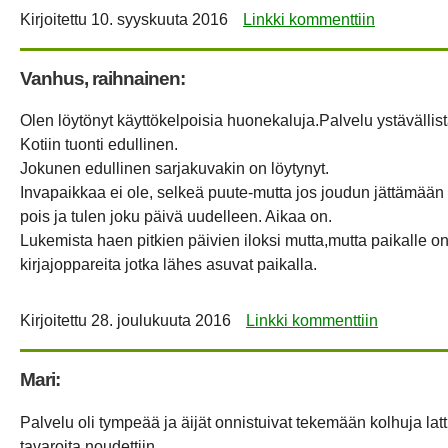
Kirjoitettu
10. syyskuuta 2016
Linkki kommenttiin
Vanhus, raihnainen:
Olen löytönyt käyttökelpoisia huonekaluja.Palvelu ystävällist
Kotiin tuonti edullinen.
Jokunen edullinen sarjakuvakin on löytynyt.
Invapaikkaa ei ole, selkeä puute-mutta jos joudun jättämää
pois ja tulen joku päivä uudelleen. Aikaa on.
Lukemista haen pitkien päivien iloksi mutta,mutta paikalle on
kirjajoppareita jotka lähes asuvat paikalla.
Kirjoitettu
28. joulukuuta 2016
Linkki kommenttiin
Mari:
Palvelu oli tympeää ja äijät onnistuivat tekemään kolhuja la
tavaroita noudettiin.