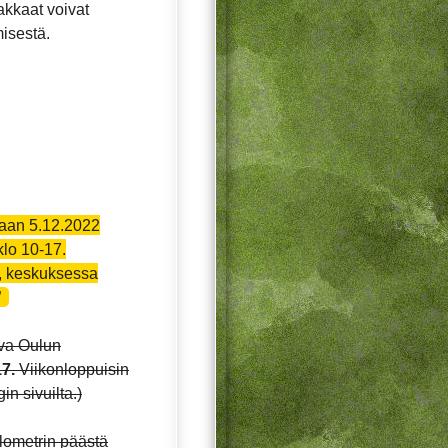
akkaat voivat
isestä.
taan 5.12.2022
klo 10-17.
a, keskuksessa
eva Oulun
7.
Viikonloppuisin
n sivuilta.)
lometrin päästä