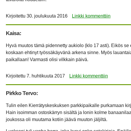
Kirjoitettu
30. joulukuuta 2016
Linkki kommenttiin
Kaisa:
Hyvä muutos tämä pidennetty aukiolo (klo 17 asti). Eikös se 
koskaan ehtinyt työssäkäyvänä arkena sinne. Myös lauantaia
paikallaan! Varmasti olisi vilkkain päivä.
Kirjoitettu
7. huhtikuuta 2017
Linkki kommenttiin
Pirkko Tervo:
Tulin eilen Kierrätyskeskuksen parkkipaikalle purkamaan ki
Hain isoimman ostoskärryn sisältä ja lonin kolme banaanilaat
joukossa oli muutama kotiin jäävä muuton jäljiltä.