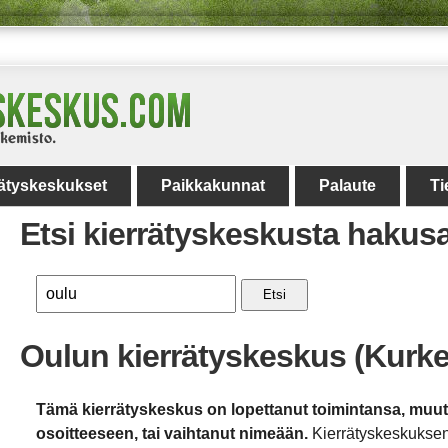
rätyskeskukset
Paikkakunnat
Palaute
Ti
Etsi kierrätyskeskusta hakus
Etsi
Oulun kierrätyskeskus (Kurke
Tämä kierrätyskeskus on lopettanut toimintansa, muu
osoitteeseen, tai vaihtanut nimeään.
Kierrätyskeskuksen 