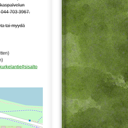
akaspalvelun
 044 703 3967.
eta tai myydä
tten)
n)
kurkelantie#sisalto