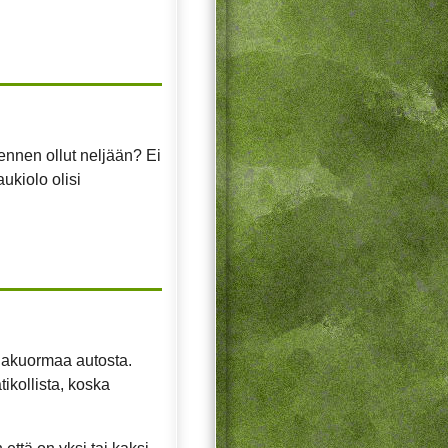
ennen ollut neljään? Ei
ukiolo olisi
rjakuormaa autosta.
ikollista, koska