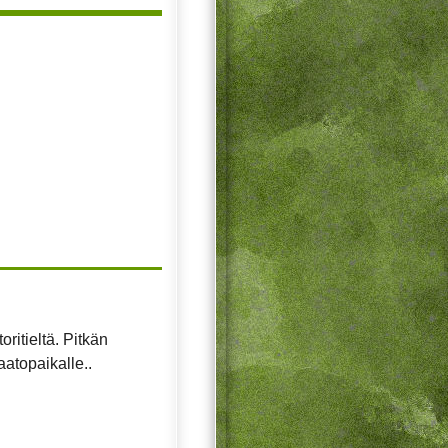
ritieltä. Pitkän
atopaikalle..