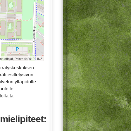
öntuottajat, Points © 2012 LINZ
errätyskeskuksen
äli esittelysivun
alvelun ylläpidolle
uolelle.
olla tai
mielipiteet: