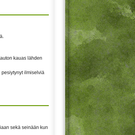
ä.
n auton kauas lähden
 pesiytynyt ilmiselviä
ttiaan sekä seinään kun