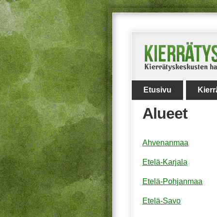
Etusivu
Kier
Alueet
Ahvenanmaa
Etelä-Karjala
Etelä-Pohjanmaa
Etelä-Savo