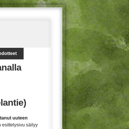
edotteet
analla
lantie)
ttanut uuteen
esittelysivu säilyy