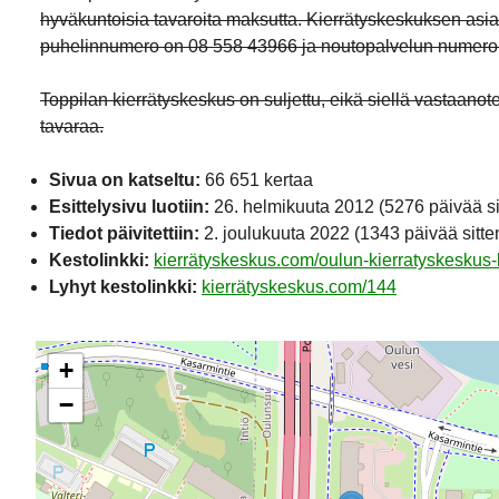
hyväkuntoisia tavaroita maksutta. Kierrätyskeskuksen asi
puhelinnumero on 08 558 43966 ja noutopalvelun numero
Toppilan kierrätyskeskus on suljettu, eikä siellä vastaanot
tavaraa.
Sivua on katseltu:
66 651 kertaa
Esittelysivu luotiin:
26. helmikuuta 2012
(5276 päivää si
Tiedot päivitettiin:
2. joulukuuta 2022
(1343 päivää sitte
Kestolinkki:
kierrätyskeskus.com/oulun-kierratyskeskus-
Lyhyt kestolinkki:
kierrätyskeskus.com/144
+
−