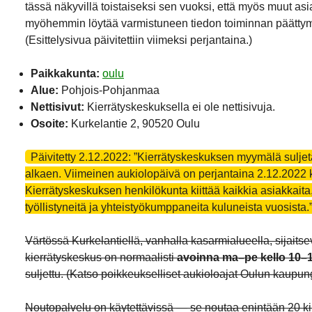
tässä näkyvillä toistaiseksi sen vuoksi, että myös muut asi
myöhemmin löytää varmistuneen tiedon toiminnan päättym
(Esittelysivua päivitettiin viimeksi perjantaina.)
Paikkakunta:
oulu
Alue:
Pohjois-Pohjanmaa
Nettisivut:
Kierrätyskeskuksella ei ole nettisivuja.
Osoite:
Kurkelantie 2, 90520 Oulu
Päivitetty 2.12.2022:
Kierrätyskeskuksen myymälä sulje
alkaen. Viimeinen aukiolopäivä on perjantaina 2.12.2022 
Kierrätyskeskuksen henkilökunta kiittää kaikkia asiakkait
työllistyneitä ja yhteistyökumppaneita kuluneista vuosista.
Värtössä Kurkelantiellä, vanhalla kasarmialueella, sijaits
kierrätyskeskus on normaalisti
avoinna ma–pe kello 10–1
suljettu. (Katso poikkeukselliset aukioloajat Oulun kaupungi
Noutopalvelu on käytettävissä — se noutaa enintään 20 ki