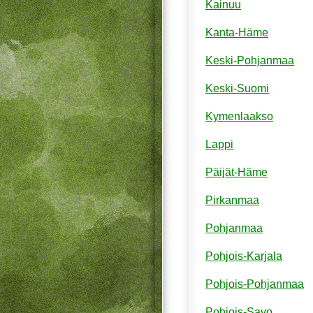
Kainuu
Kanta-Häme
Keski-Pohjanmaa
Keski-Suomi
Kymenlaakso
Lappi
Päijät-Häme
Pirkanmaa
Pohjanmaa
Pohjois-Karjala
Pohjois-Pohjanmaa
Pohjois-Savo