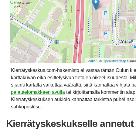
Leaflet
| ©
OpenStreetMap
sisäll
Kierrätyskeskus.com-hakemisto ei vastaa tämän Oulun ki
karttakuvan eikä esittelysivun tietojen oikeellisuudesta. Mik
sijainti kartalla vaikuttaa väärältä, siitä kannattaa vihjata p
palautelomakkeen avulla
tai kirjoittamalla kommentin alap
Kierrätyskeskuksen aukiolo kannattaa tarkistaa puhelinsoit
sähköpostitse.
Kierrätyskeskukselle annetut 