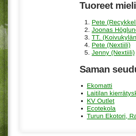
Tuoreet mieli
Pete (Recykkel
Joonas Höglund
TT. (Koivukylän
Pete (Nextiili)
Jenny (Nextiili)
Saman seudu
Ekomatti
Laitilan kierräty
KV Outlet
Ecotekola
Turun Ekotori, R