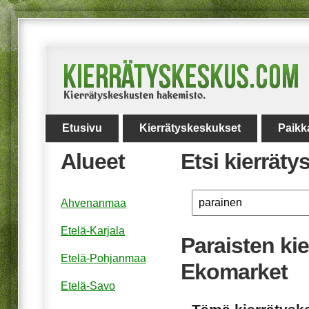
Etusivu
Kierrätyskeskukset
Paikk
Alueet
Etsi kierrät
Ahvenanmaa
Etelä-Karjala
Paraisten ki
Etelä-Pohjanmaa
Ekomarket
Etelä-Savo