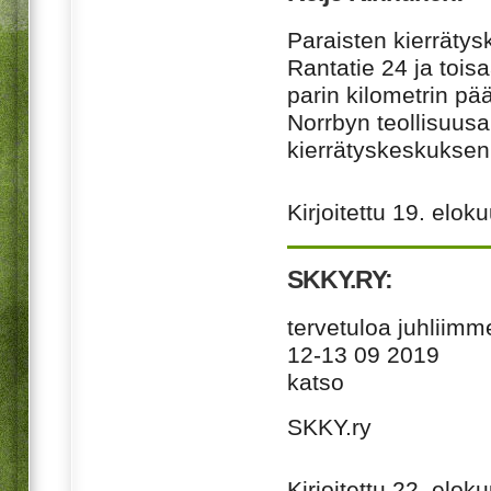
Paraisten kierräty
Rantatie 24 ja toisa
parin kilometrin pä
Norrbyn teollisuusa
kierrätyskeskuksen s
Kirjoitettu
19. elok
SKKY.RY:
tervetuloa juhliimm
12-13 09 2019
katso
SKKY
.ry
Kirjoitettu
22. elok