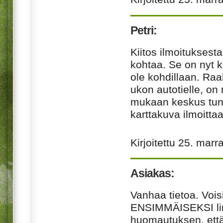
Petri:
Kiitos ilmoituksesta
kohtaa. Se on nyt ko
ole kohdillaan. Ra
ukon autotielle, on
mukaan keskus tun
karttakuva ilmoittaa
Kirjoitettu
25. marr
Asiakas:
Vanhaa tietoa. Voisik
ENSIMMÄISEKSI
li
huomautuksen, että 