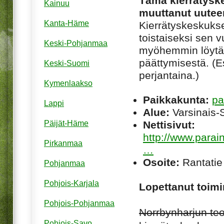
Tämä kierrätyske
Kainuu
muuttanut uuteen
Kanta-Häme
Kierrätyskeskuksen
toistaiseksi sen 
Keski-Pohjanmaa
myöhemmin löytää
päättymisestä. (Es
Keski-Suomi
perjantaina.)
Kymenlaakso
Paikkakunta:
pa
Lappi
Alue:
Varsinais-
Nettisivut:
Päijät-Häme
http://www.parain
Pirkanmaa
…
Osoite:
Rantatie
Pohjanmaa
Pohjois-Karjala
Lopettanut toimi
Pohjois-Pohjanmaa
Norrbynharjun teo
Pohjois-Savo