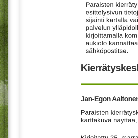
Paraisten kierrät
esittelysivun tiet
sijainti kartalla v
palvelun ylläpido
kirjoittamalla ko
aukiolo kannattaa 
sähköpostitse.
Kierrätyskes
Jan-Egon Aaltone
Paraisten kierrätys
karttakuva näyttää,
Kirjoitettu
25. marr