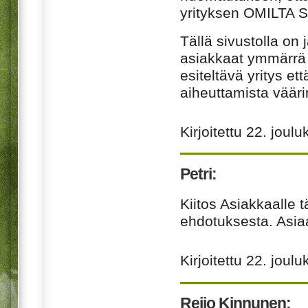
yrityksen
OMILTA
S
Tällä sivustolla on 
asiakkaat ymmärrä 
esiteltävä yritys et
aiheuttamista väär
Kirjoitettu
22. joulu
Petri:
Kiitos Asiakkaalle t
ehdotuksesta. Asia
Kirjoitettu
22. joulu
Reijo Kinnunen: