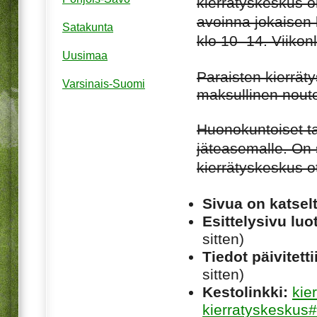
kierrätyskeskus 
avoinna jokaisen
Satakunta
klo 10–14. Viikonl
Uusimaa
Paraisten kierrät
Varsinais-Suomi
maksullinen nout
Huonokuntoiset t
jäteasemalle. On 
kierrätyskeskus o
Sivua on katsel
Esittelysivu luot
sitten)
Tiedot päivitetti
sitten)
Kestolinkki:
kie
kierratyskeskus#