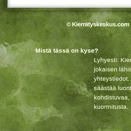
© Kierrätyskeskus.com 2
Mistä tässä on kyse?
Lyhyesti: Kie
jokaisen lähi
yhteystiedot.
säästää luon
kohdistuvaa,
kuormitusta.