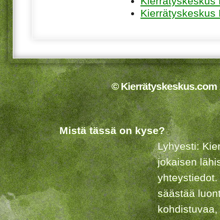
Kierrätyskeskus
Kierrätyskeskus
© Kierrätyskeskus.com 2
Mistä tässä on kyse?
Lyhyesti: Kie
jokaisen lähi
yhteystiedot.
säästää luon
kohdistuvaa,