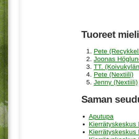
Tuoreet mieli
Pete (Recykkel
Joonas Höglund
TT. (Koivukylän
Pete (Nextiili)
Jenny (Nextiili)
Saman seudu
Aputupa
Kierrätyskeskus 
Kierrätyskeskus