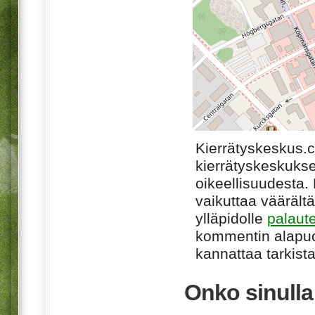
Kierrätyskeskus.
kierrätyskeskukse
oikeellisuudesta. M
vaikuttaa väärältä
ylläpidolle
palaut
kommentin alapuo
kannattaa tarkista
Onko sinull