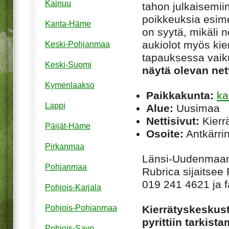
Kainuu
tahon julkaisemiin
poikkeuksia esim
Kanta-Häme
on syytä, mikäli ne
aukiolot myös kie
Keski-Pohjanmaa
tapauksessa vaiku
Keski-Suomi
näytä olevan net
Kymenlaakso
Paikkakunta:
ka
Lappi
Alue:
Uusimaa
Nettisivut:
Kierrä
Päijät-Häme
Osoite:
Antkärrin
Pirkanmaa
Länsi-Uudenmaan 
Pohjanmaa
Rubrica sijaitse
019 241 4621 ja 
Pohjois-Karjala
Kierrätyskeskusta
Pohjois-Pohjanmaa
pyrittiin tarkis
Pohjois-Savo