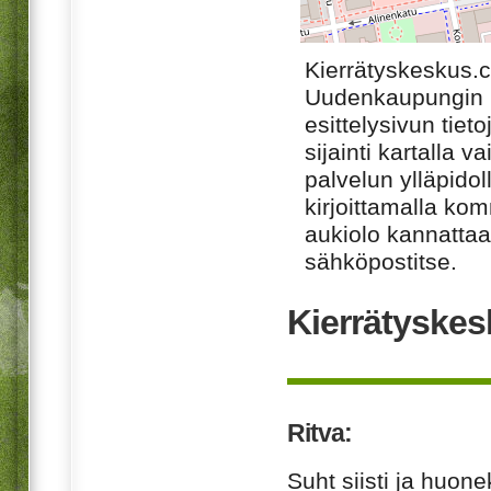
Kierrätyskeskus.
Uudenkaupungin k
esittelysivun tiet
sijainti kartalla v
palvelun ylläpido
kirjoittamalla ko
aukiolo kannattaa 
sähköpostitse.
Kierrätyskes
Ritva:
Suht siisti ja huone