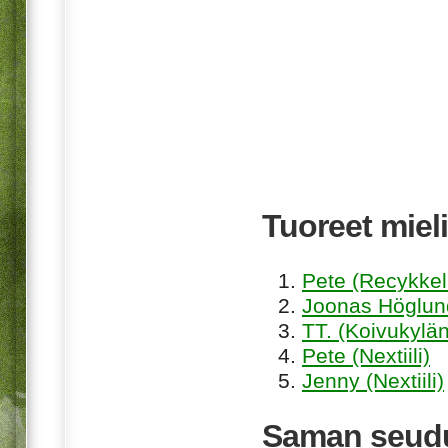
Tuoreet mieli
Pete (Recykkel
Joonas Höglund
TT. (Koivukylän
Pete (Nextiili)
Jenny (Nextiili)
Saman seudu