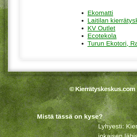
Ekomatti
Laitilan kierräty
KV Outlet
Ecotekola
Turun Ekotori, R
© Kierrätyskeskus.com 2
Mistä tässä on kyse?
Lyhyesti: Kie
jokaisen lähi