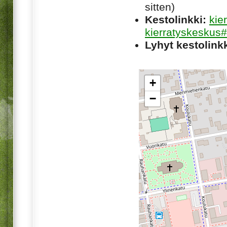
sitten)
Kestolinkki:
kie
kierratyskeskus#
Lyhyt kestolinkk
+
−