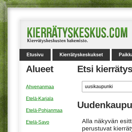
Etusivu
Kierrätyskeskukset
Paikk
Alueet
Etsi kierrät
Ahvenanmaa
Etelä-Karjala
Uudenkaupun
Etelä-Pohjanmaa
Alla näkyvän esitt
Etelä-Savo
perustuvat kierrä