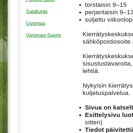
torstaisin 9–15
perjantaisin 9–1
Satakunta
suljettu viikonlo
Uusimaa
Kierrätyskeskuk
Varsinais-Suomi
sähköpostiosoite
Kierrätyskeskukse
sisustustavaroita, 
lehtiä.
Nykyisin kierrätys
kuljetuspalvelua.
Sivua on katsel
Esittelysivu luot
sitten)
Tiedot päivitetti