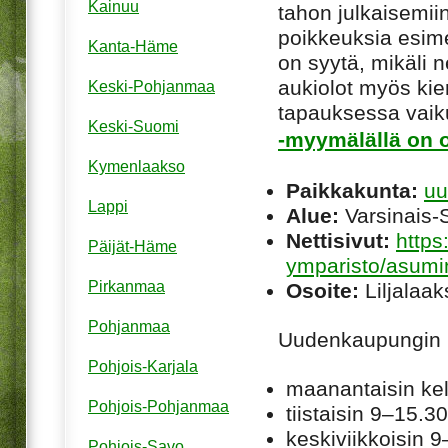
Kainuu
tahon julkaisemiin
poikkeuksia esim
Kanta-Häme
on syytä, mikäli ne
aukiolot myös kie
Keski-Pohjanmaa
tapauksessa vaiku
Keski-Suomi
-myymälällä on o
Kymenlaakso
Paikkakunta:
uu
Lappi
Alue:
Varsinais-
Nettisivut:
https
Päijät-Häme
ymparisto/asumi
Pirkanmaa
Osoite:
Liljalaa
Pohjanmaa
Uudenkaupungin 
Pohjois-Karjala
maanantaisin ke
Pohjois-Pohjanmaa
tiistaisin 9–15.30
keskiviikkoisin 
Pohjois-Savo