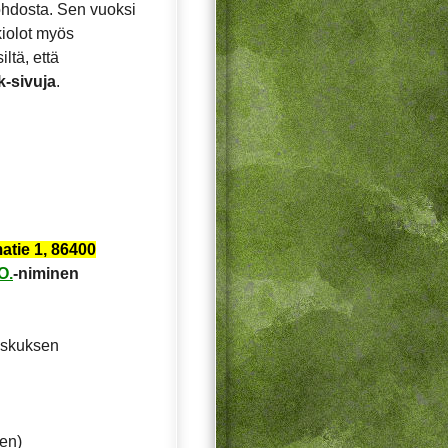
ohdosta. Sen vuoksi
ukiolot myös
ltä, että
k-sivuja
.
tie 1, 86400
O
.
-niminen
keskuksen
ten)