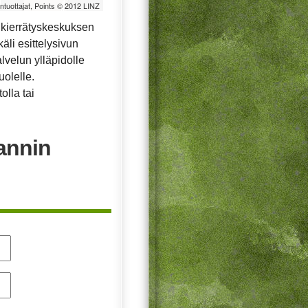
öntuottajat, Points © 2012 LINZ
 kierrätyskeskuksen
äli esittelysivun
alvelun ylläpidolle
uolelle.
olla tai
annin