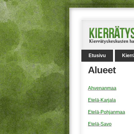
Etusivu
Kier
Alueet
Ahvenanmaa
Etelä-Karjala
Etelä-Pohjanmaa
Etelä-Savo