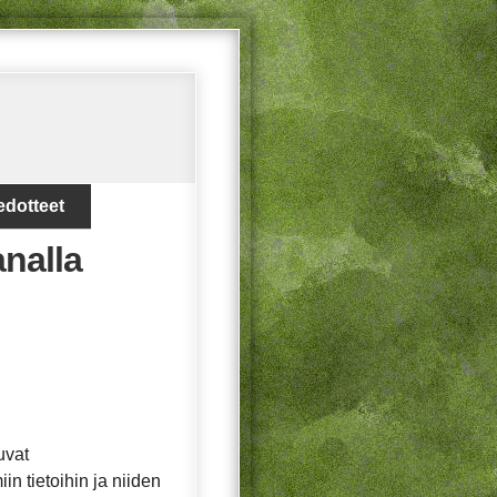
edotteet
analla
uvat
in tietoihin ja niiden