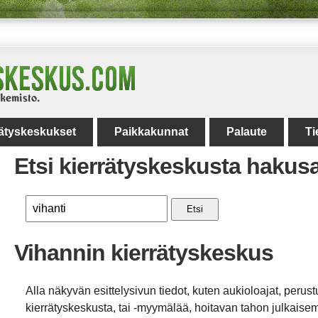
rätyskeskukset
Paikkakunnat
Palaute
Ti
Etsi kierrätyskeskusta hakus
Etsi
Vihannin kierrätyskeskus
Alla näkyvän esittelysivun tiedot, kuten aukioloajat, perust
kierrätyskeskusta, tai -myymälää, hoitavan tahon julkaisemi