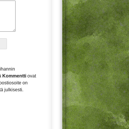
ihannin
ä
Kommentti
ovat
postiosoite on
ä julkisesti.