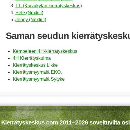
TT. (Koivukylän kierrätyskeskus)
Pete (Nextiili)
Jenny (Nextiili)
Saman seudun kierrätyskesk
Kempeleen 4H-kierrätyskeskus
4H Kierrätyskulma
Kierrätyskeskus Likke
Kierrätysmyymälä EKO.
Kierrätysmyymälä Sytyke
 Kierrätyskeskus.com 2011–2026 soveltuvilta osi