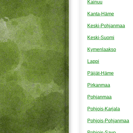
Kainuu
Kanta-Häme
Keski-Pohjanmaa
Keski-Suomi
Kymenlaakso
Lappi
Päijät-Häme
Pirkanmaa
Pohjanmaa
Pohjois-Karjala
Pohjois-Pohjanmaa
Pohjois-Savo