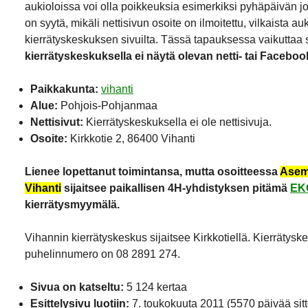
aukioloissa voi olla poikkeuksia esimerkiksi pyhäpäivän j
on syytä, mikäli nettisivun osoite on ilmoitettu, vilkaista a
kierrätyskeskuksen sivuilta. Tässä tapauksessa vaikuttaa si
kierrätyskeskuksella ei näytä olevan netti- tai Faceboo
Paikkakunta:
vihanti
Alue:
Pohjois-Pohjanmaa
Nettisivut:
Kierrätyskeskuksella ei ole nettisivuja.
Osoite:
Kirkkotie 2, 86400 Vihanti
Lienee lopettanut toimintansa, mutta osoitteessa
Asema
Vihanti
sijaitsee paikallisen 4H-yhdistyksen pitämä
EK
kierrätysmyymälä.
Vihannin kierrätyskeskus sijaitsee Kirkkotiellä. Kierrätys
puhelinnumero on 08 2891 274.
Sivua on katseltu:
5 124 kertaa
Esittelysivu luotiin:
7. toukokuuta 2011
(5570 päivää sit