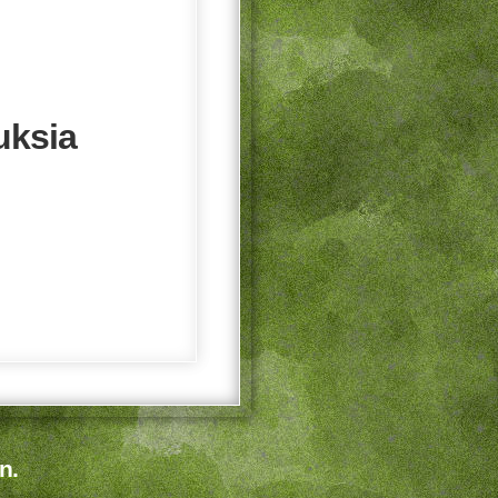
uksia
n.