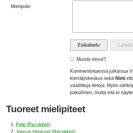
Mielipide:
Muista minut?
Kommentoitaessa julkaisua V
kierrätyskeskus sekä
Nimi
ett
vaadittuja tietoja. Myös sähkö
pakollinen, mutta sitä ei näytet
Tuoreet mielipiteet
Pete (Recykkeli)
Joonas Höglund (Recykkeli)