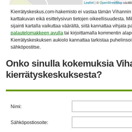
Leaflet
| ©
OpenStreetMap
sisäll
Kierrätyskeskus.com-hakemisto ei vastaa tämän Vihannin
karttakuvan eikä esittelysivun tietojen oikeellisuudesta. Mik
sijainti kartalla vaikuttaa väärältä, siitä kannattaa vihjata p
palautelomakkeen avulla
tai kirjoittamalla kommentin alap
Kierrätyskeskuksen aukiolo kannattaa tarkistaa puhelinsoit
sähköpostitse.
Onko sinulla kokemuksia Vih
kierrätyskeskuksesta?
Nimi:
Sähköpostiosoite: