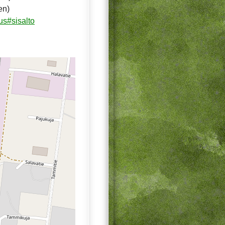
en)
us#sisalto